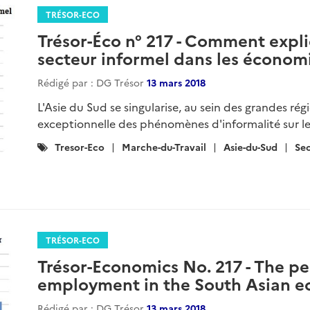
TRÉSOR-ECO
Trésor-Éco n° 217 - Comment expli
secteur informel dans les économi
Rédigé par : DG Trésor
13 mars 2018
L'Asie du Sud se singularise, au sein des grandes ré
exceptionnelle des phénomènes d'informalité sur le 
Catégories
Tresor-Eco
Marche-du-Travail
Asie-du-Sud
Sec
:
TRÉSOR-ECO
Trésor-Economics No. 217 - The pe
employment in the South Asian 
Rédigé par : DG Trésor
13 mars 2018