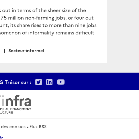
ut in terms of the sheer size of the
75 million non-farming jobs, or four out
unt, its share rises to more than nine jobs
nomenon of informality remains difficult
l
Secteur-informel
Twitter
LinkedIn
Youtube
G Trésor sur :
 des cookies
Flux RSS
fr