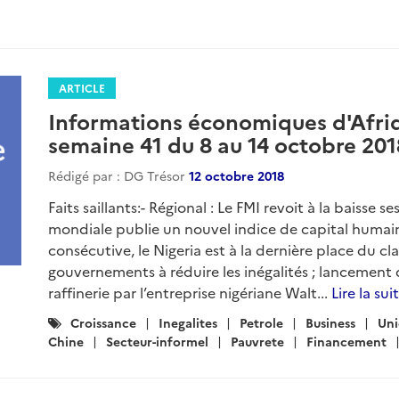
ARTICLE
Informations économiques d'Afri
semaine 41 du 8 au 14 octobre 201
Rédigé par : DG Trésor
12 octobre 2018
Faits saillants:- Régional : Le FMI revoit à la baisse 
mondiale publie un nouvel indice de capital humain 
consécutive, le Nigeria est à la dernière place du c
gouvernements à réduire les inégalités ; lancement
raffinerie par l’entreprise nigériane Walt...
Lire la sui
Catégories
Croissance
Inegalites
Petrole
Business
Uni
:
Chine
Secteur-informel
Pauvrete
Financement