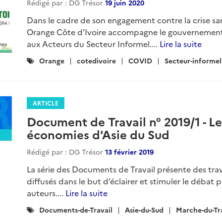
Rédigé par : DG Trésor
19 juin 2020
Dans le cadre de son engagement contre la crise sa
Orange Côte d’Ivoire accompagne le gouvernement 
aux Acteurs du Secteur Informel....
Lire la suite
Catégories
Orange
cotedivoire
COVID
Secteur-informel
:
ARTICLE
Document de Travail n° 2019/1 - Le
économies d'Asie du Sud
Rédigé par : DG Trésor
13 février 2019
La série des Documents de Travail présente des tra
diffusés dans le but d’éclairer et stimuler le débat
auteurs....
Lire la suite
Catégories
Documents-de-Travail
Asie-du-Sud
Marche-du-Tr
: