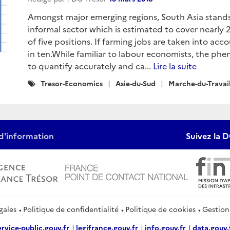
Amongst major emerging regions, South Asia stands o
informal sector which is estimated to cover nearly 2
of five positions. If farming jobs are taken into acco
in ten.While familiar to labour economists, the phe
to quantify accurately and ca...
Lire la suite
Catégories
Tresor-Economics
Asie-du-Sud
Marche-du-Travai
:
d'information
Suivez la D
gales
Politique de confidentialité
Politique de cookies
Gestion
ervice-public.gouv.fr
legifrance.gouv.fr
info.gouv.fr
data.gouv.