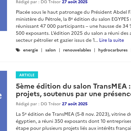
Rédigé par : DG Trésor
27 août 2025
Placée sous le haut patronage du Président Abdel Fat
ministère du Pétrole, la 8ᵉ édition du salon EGYPES s
réunissant 47 000 participants – une hausse de 34 %
500 exposants. L’édition 2025 du salon a réuni des 
secteur pétrolier et gazier issus de 1...
Lire la suite
Catégories
energie
salon
renouvelables
hydrocarbures
:
ARTICLE
5ème édition du salon TransMEA :
projets, soutenus par une présenc
Rédigé par : DG Trésor
27 août 2025
La 5ᵉ édition de TransMEA (5-8 nov. 2023), vitrine
égyptien, a réuni 350 exposants dont 10 entreprise
étape pour plusieurs projets liés aux intérêts françai