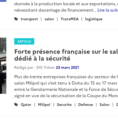
donnée à la production locale et aux exportations,
nécessitant davantage de financement...
Lire la sui
Catégories
transport
salon
TransMEA
logistique
:
ARTICLE
Forte présence française sur le sa
dédié à la sécurité
Rédigé par : DG Trésor
23 mars 2021
Plus de trente entreprises françaises du secteur de l
salon Milipol qui s’est tenu à Doha du 15 au 17 ma
entre la Gendarmerie Nationale et la Force de Sécur
signé en vue de la sécurisation de la Coupe du Mon
Catégories
Qatar
Milipol
Securite
Defense
Salon
: