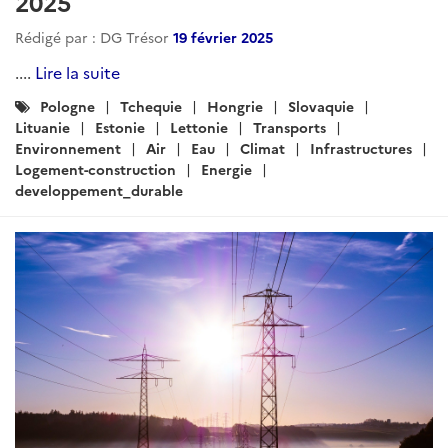
ARTICLE
Veille régionale du pôle
développement durable:
septembre/octobre 2025
Rédigé par : DG Trésor
21 octobre 2025
....
Lire la suite
Catégories
Pologne
Tchequie
Hongrie
Slovaquie
:
Lituanie
Lettonie
Estonie
Transports
Eau
Environnement
Air
Climat
Infrastructures
Logement-construction
Energie
developpement_durable