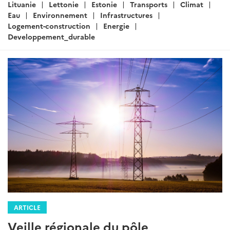
2026
Rédigé par : DG Trésor
20 février 2026
....
Lire la suite
Catégories
Pologne
Tchequie
Hongrie
Slovaquie
:
Lituanie
Lettonie
Estonie
Transports
Eau
Environnement
Air
Climat
Infrastructures
Logement-construction
Energie
developpement_durable