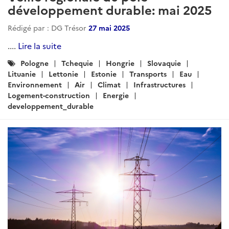
ARTICLE
Veille régionale du pôle
développement durable: janvier
2026
Rédigé par : DG Trésor
19 janvier 2026
....
Lire la suite
Catégories
Pologne
Tchequie
Hongrie
Slovaquie
:
Lituanie
Lettonie
Estonie
Transports
Eau
Environnement
Air
Climat
Infrastructures
Logement-construction
Energie
developpement_durable