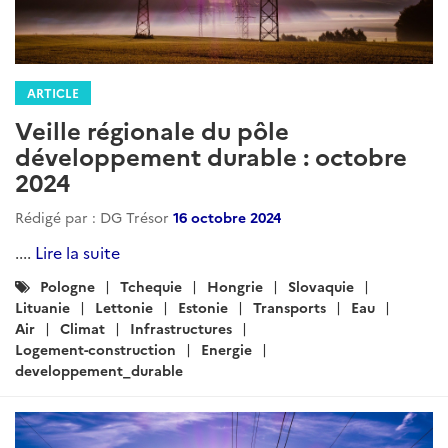
ARTICLE
Veille régionale du pôle
développement durable: avril 2025
Rédigé par : DG Trésor
24 avril 2025
....
Lire la suite
Catégories
Pologne
Tchequie
Hongrie
Slovaquie
:
Lituanie
Lettonie
Estonie
Transports
Eau
Environnement
air
Climat
Infrastructures
Logement-construction
Energie
developpement_durable