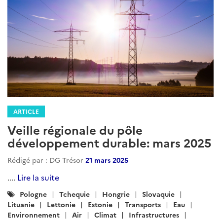
:
Lituanie
Lettonie
Estonie
Transports
Eau
Environnement
Air
Climat
Infrastructures
Logement-construction
Energie
Developpement_durable
ARTICLE
Brèves économiques de Tunisie et