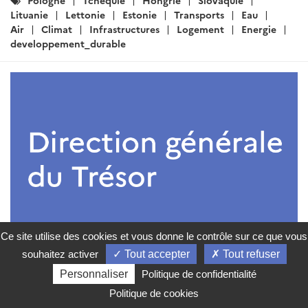
ARTICLE
Ce site utilise des cookies et vous donne le contrôle sur ce que vous
Veille régionale du pôle
souhaitez activer
Tout accepter
Tout refuser
développement durable: février
Personnaliser
Politique de confidentialité
2025
Politique de cookies
Rédigé par : DG Trésor
19 février 2025