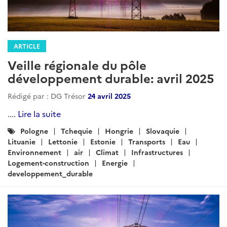
ARTICLE
Veille régionale du pôle
développement durable: novembre
2025
Rédigé par : DG Trésor
11 décembre 2025
....
Lire la suite
Catégories
Pologne
Tchequie
Hongrie
Slovaquie