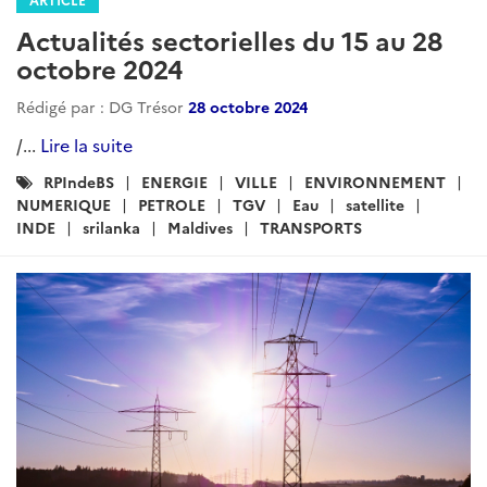
Rédigé par : DG Trésor
27 mai 2025
....
Lire la suite
Catégories
Pologne
Tchequie
Hongrie
Slovaquie
:
Lituanie
Lettonie
Estonie
Transports
Eau
Environnement
Air
Climat
Infrastructures
Logement-construction
Energie
developpement_durable