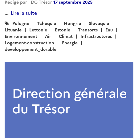
ARTICLE
Veille régionale du pôle
développement durable: Mai 2026
Rédigé par : DG Trésor
18 mai 2026
....
Lire la suite
Catégories
Pologne
Tchequie
Hongrie
Slovaquie
:
Lituanie
Lettonie
Estonie
Transports
Eau
Environnement
Air
Climat
Infrastructures