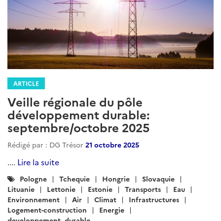
ARTICLE
Veille régionale du pôle
développement durable: juin 2026
Rédigé par : DG Trésor
19 juin 2026
....
Lire la suite
Catégories
Pologne
Tchequie
Hongrie
Slovaquie
:
Lituanie
Lettonie
Estonie
Transports
Eau
Environnement
Air
Climat
Infrastructures
Logement-construction
Energie
developpement_durable