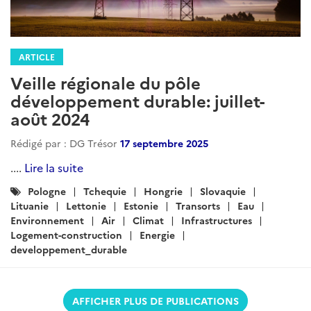
ARTICLE
Veille régionale du pôle
développement durable: juillet-
août 2024
Rédigé par : DG Trésor
17 septembre 2025
....
Lire la suite
Catégories
Pologne
Tchequie
Hongrie
Slovaquie
:
Lituanie
Lettonie
Estonie
Transorts
Eau
Environnement
Air
Climat
Infrastructures
Logement-construction
Energie
developpement_durable
AFFICHER PLUS DE PUBLICATIONS