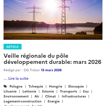
ARTICLE
Veille régionale du pôle
développement durable: mars 2026
Rédigé par : DG Trésor
13 mars 2026
....
Lire la suite
Catégories
Pologne
Tchequie
Hongrie
Slovaquie
:
Lituanie
Lettonie
Estonie
Transports
Eau
Environnement
Air
Climat
Infrastructures
Logement-construction
Energie