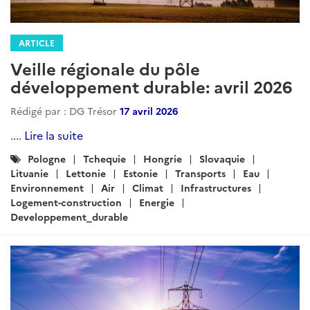
ARTICLE
Veille régionale du pôle
développement durable: avril 2026
Rédigé par : DG Trésor
17 avril 2026
....
Lire la suite
Catégories
Pologne
Tchequie
Hongrie
Slovaquie
:
Lituanie
Lettonie
Estonie
Transports
Eau
Environnement
Air
Climat
Infrastructures
Logement-construction
Energie
Developpement_durable