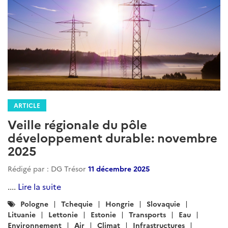
ARTICLE
Veille régionale du pôle
développement durable: novembre
2025
Rédigé par : DG Trésor
11 décembre 2025
....
Lire la suite
Catégories
Pologne
Tchequie
Hongrie
Slovaquie
:
Lituanie
Lettonie
Estonie
Transports
Eau
Environnement
Air
Climat
Infrastructures