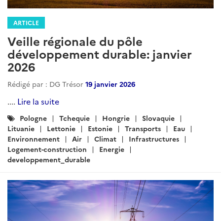
ARTICLE
Veille régionale du pôle
développement durable: janvier
2026
Rédigé par : DG Trésor
19 janvier 2026
....
Lire la suite
Catégories
Pologne
Tchequie
Hongrie
Slovaquie
:
Lituanie
Lettonie
Estonie
Transports
Eau
Environnement
Air
Climat
Infrastructures
Logement-construction
Energie
developpement_durable