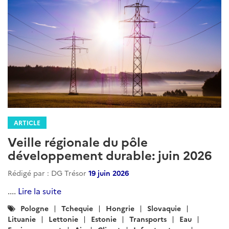
ARTICLE
Veille régionale du pôle
développement durable: juin 2026
Rédigé par : DG Trésor
19 juin 2026
....
Lire la suite
Catégories
Pologne
Tchequie
Hongrie
Slovaquie
:
Lituanie
Lettonie
Estonie
Transports
Eau