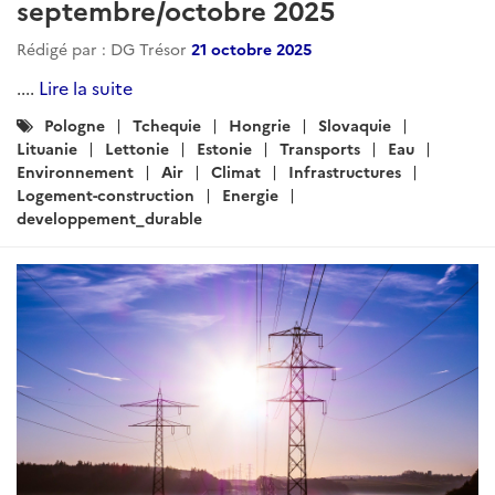
septembre/octobre 2025
Rédigé par : DG Trésor
21 octobre 2025
....
Lire la suite
Catégories
Pologne
Tchequie
Hongrie
Slovaquie
:
Lituanie
Lettonie
Estonie
Transports
Eau
Environnement
Air
Climat
Infrastructures
Logement-construction
Energie
developpement_durable