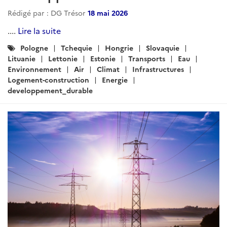
Rédigé par : DG Trésor
18 mai 2026
....
Lire la suite
Catégories
Pologne
Tchequie
Hongrie
Slovaquie
:
Lituanie
Lettonie
Estonie
Transports
Eau
Environnement
Air
Climat
Infrastructures
Logement-construction
Energie
developpement_durable