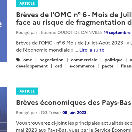
ARTICLE
Brèves de l'OMC n° 6 - Mois de Jui
face au risque de fragmentation 
Rédigé par : Etienne OUDOT DE DAINVILLE
14 septembre
Brèves de l'OMC - n° 6 Mois de Juillet-Août 2023 : 
de l’économie mondiale »....
Lire la suite
Catégories
omc
negociation
commerciale
politique
a
:
developpement
ord
e-commerce
pacte
finan
ARTICLE
Brèves économiques des Pays-Bas 
Rédigé par : DG Trésor
06 juin 2023
Vous trouverez ci-joint les principales actualités éc
mai 2023 aux Pays-Bas, vues par le Service Économ