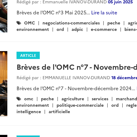
Rédigé par : Emmanuelle IVANOV-DURAND
05 juin 2025
Brèves de l'OMC n°3 Mai 2025...
Lire la suite
Catégories
OMC
negociations-commerciales
peche
agri
:
environnement
ord
adpic
e-commerce
biens-
ARTICLE
Brèves de l'OMC n°7 - Novembre
Rédigé par : EMMANUELLE IVANOV-DURAND
18 décembre
Brèves de l'OMC n°7 - Novembre-décembre 2024...
Catégories
omc
peche
agriculture
services
marchand
:
environnement
politique-commerciale
ord
regl
intelligence
artificielle