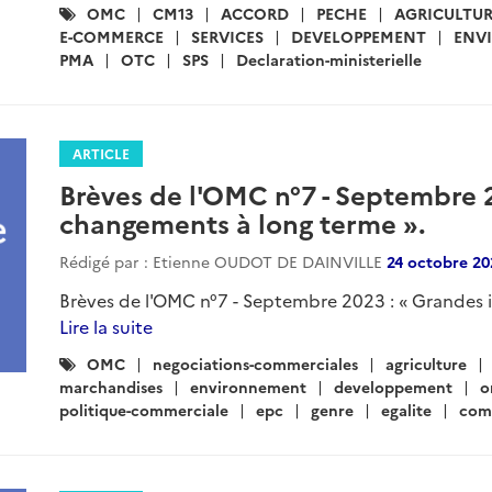
Catégories
OMC
CM13
ACCORD
PECHE
AGRICULTU
:
E-COMMERCE
SERVICES
DEVELOPPEMENT
ENV
PMA
OTC
SPS
Declaration-ministerielle
ARTICLE
Brèves de l'OMC n°7 - Septembre 2
changements à long terme ».
Rédigé par : Etienne OUDOT DE DAINVILLE
24 octobre 20
Brèves de l'OMC n°7 - Septembre 2023 : « Grandes i
Lire la suite
Catégories
OMC
negociations-commerciales
agriculture
:
marchandises
environnement
developpement
o
politique-commerciale
epc
genre
egalite
com