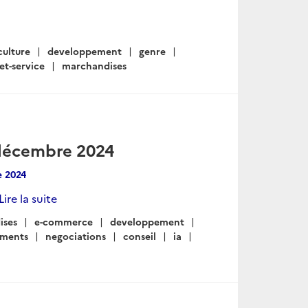
culture
developpement
genre
et-service
marchandises
-décembre 2024
 2024
Lire la suite
ises
e-commerce
developpement
ements
negociations
conseil
ia