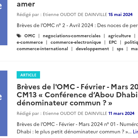
amer
Rédigé par : Etienne OUDOT DE DAINVILLE
15 mai 2024
Brèves de l'OMC n° 2 - Avril 2024 : Des noces de per
Catégories
OMC
negociations-commerciales
agriculture
:
e-commerce
commerce-electronique
EPC
politi
commerce-international
developpement
sps
ma
ARTICLE
Brèves de l'OMC - Février - Mars 2
CM13 « Conférence d’Abou Dhabi : 
dénominateur commun ? »
Rédigé par : Etienne OUDOT DE DAINVILLE
11 mars 2024
Brèves de l'OMC - Février - Mars 2024 n° 01 - Numé
Dhabi : le plus petit dénominateur commun ? »...
Li