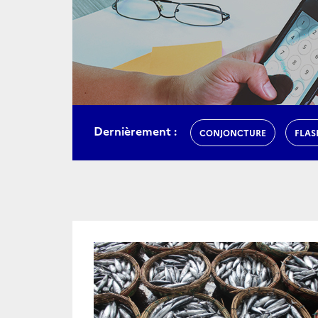
Dernièrement :
CONJONCTURE
FLAS