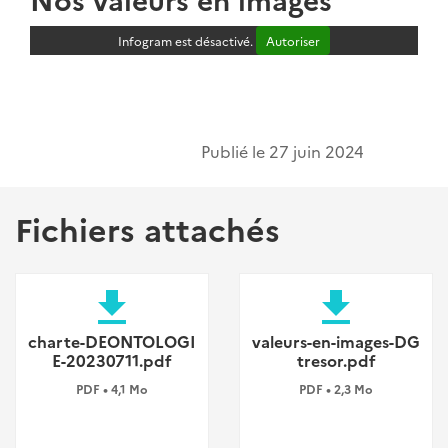
Infogram est désactivé.
Autoriser
Publié le
27 juin 2024
Fichiers attachés
file_download
file_download
charte-DEONTOLOGI
valeurs-en-images-DG
E-20230711.pdf
tresor.pdf
PDF • 4,1 Mo
PDF • 2,3 Mo