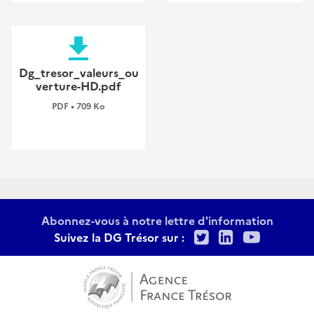
file_download
Dg_tresor_valeurs_ou
verture-HD.pdf
PDF • 709 Ko
Abonnez-vous à notre lettre d'information
Twitter
LinkedIn
Youtu
Suivez la DG Trésor sur :