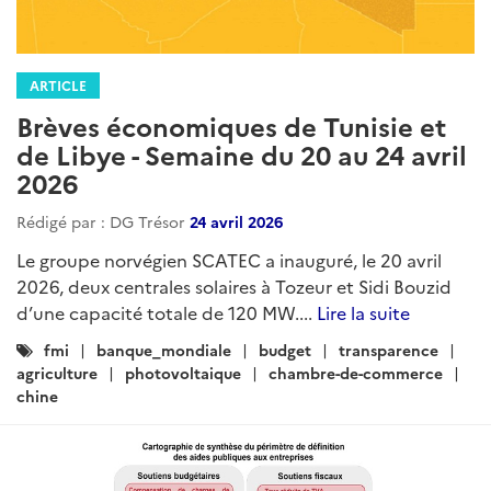
ARTICLE
Brèves économiques de Tunisie et
de Libye - Semaine du 20 au 24 avril
2026
Rédigé par : DG Trésor
24 avril 2026
Le groupe norvégien SCATEC a inauguré, le 20 avril
2026, deux centrales solaires à Tozeur et Sidi Bouzid
d’une capacité totale de 120 MW....
Lire la suite
Catégories
fmi
banque_mondiale
budget
transparence
:
agriculture
photovoltaique
chambre-de-commerce
chine