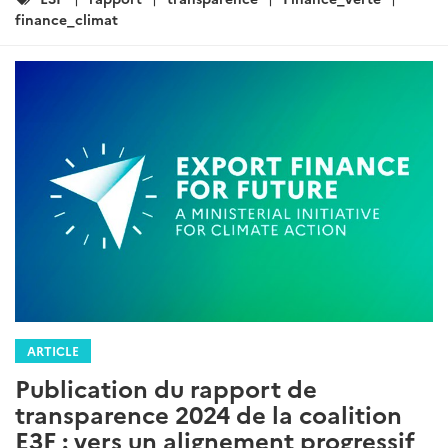
:
finance_climat
ARTICLE
Publication du rapport de
transparence 2024 de la coalition
E3F : vers un alignement progressif