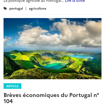
La politique agricole au Portugal...
Lire la suite
Catégories
portugal
agriculture
:
ARTICLE
Brèves économiques du Portugal n°
104