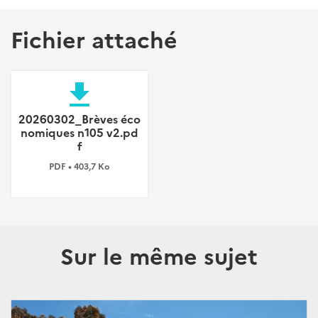
Fichier attaché
file_download
20260302_Brèves éco
nomiques n105 v2.pd
f
PDF • 403,7 Ko
Sur le même sujet