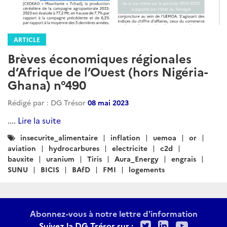
ARTICLE
Brèves économiques régionales
d’Afrique de l’Ouest (hors Nigéria-
Ghana) n°490
Rédigé par : DG Trésor
08 mai 2023
....
Lire la suite
Catégories
insecurite_alimentaire
inflation
uemoa
or
:
aviation
hydrocarbures
electricite
c2d
bauxite
uranium
Tiris
Aura_Energy
engrais
SUNU
BICIS
BAfD
FMI
logements
Abonnez-vous à notre lettre d'information
Twitter
LinkedIn
Youtu
Suivez la DG Trésor sur :