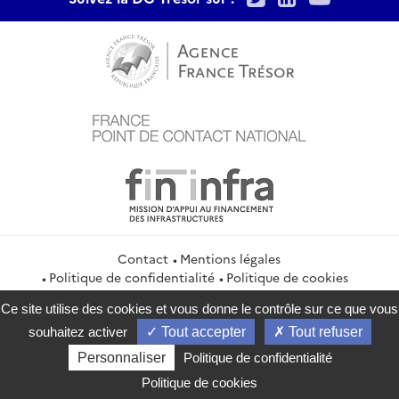
Contact
Mentions légales
Politique de confidentialité
Politique de cookies
Gestion des cookies
Flux RSS
Ce site utilise des cookies et vous donne le contrôle sur ce que vous
service-public.gouv.fr
legifrance.gouv.fr
info.gouv.fr
souhaitez activer
Tout accepter
Tout refuser
data.gouv.fr
Personnaliser
Politique de confidentialité
2026 Direction générale du Trésor
Politique de cookies