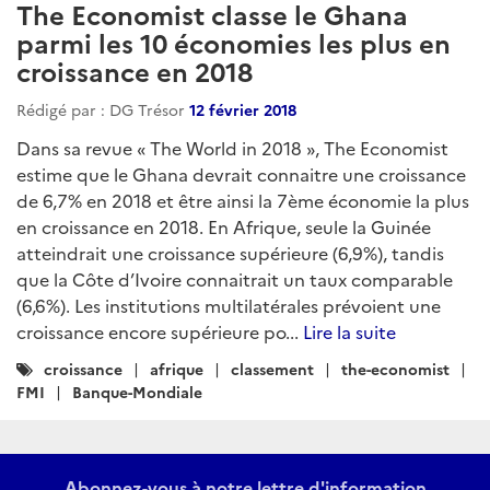
The Economist classe le Ghana
parmi les 10 économies les plus en
croissance en 2018
Rédigé par : DG Trésor
12 février 2018
Dans sa revue « The World in 2018 », The Economist
estime que le Ghana devrait connaitre une croissance
de 6,7% en 2018 et être ainsi la 7ème économie la plus
en croissance en 2018. En Afrique, seule la Guinée
atteindrait une croissance supérieure (6,9%), tandis
que la Côte d’Ivoire connaitrait un taux comparable
(6,6%). Les institutions multilatérales prévoient une
croissance encore supérieure po...
Lire la suite
Catégories
croissance
afrique
classement
the-economist
:
FMI
Banque-Mondiale
Abonnez-vous à notre lettre d'information