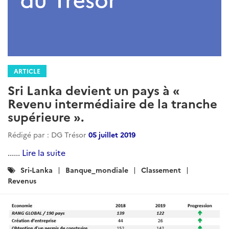
ARTICLE
Sri Lanka devient un pays à «
Revenu intermédiaire de la tranche
supérieure ».
Rédigé par : DG Trésor
05 juillet 2019
......
Lire la suite
Catégories
Sri-Lanka
Banque_mondiale
Classement
:
Revenus