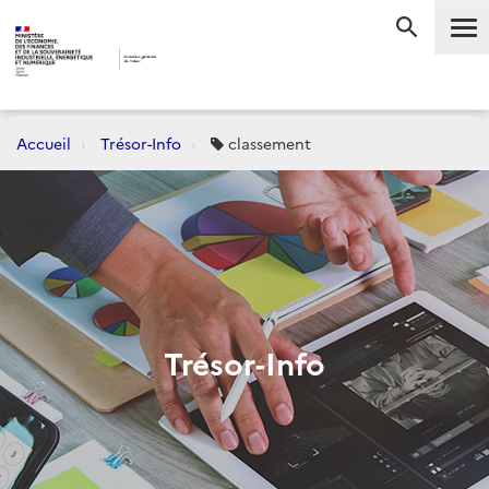
Me
RECHERC
Accueil
Trésor-Info
classement
Trésor-Info