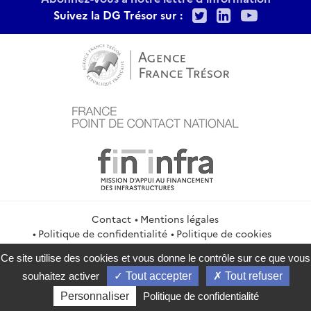
Twitter
LinkedIn
Youtu
Suivez la DG Trésor sur :
Contact
Mentions légales
Politique de confidentialité
Politique de cookies
Gestion des cookies
Flux RSS
Ce site utilise des cookies et vous donne le contrôle sur ce que vous
service-public.gouv.fr
legifrance.gouv.fr
info.gouv.fr
souhaitez activer
Tout accepter
Tout refuser
data.gouv.fr
Personnaliser
Politique de confidentialité