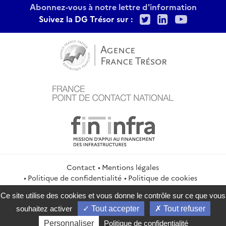
Abonnez-vous à notre lettre d'information
Twitter
LinkedIn
Youtu
Suivez la DG Trésor sur :
Contact
Mentions légales
Politique de confidentialité
Politique de cookies
Gestion des cookies
Flux RSS
Ce site utilise des cookies et vous donne le contrôle sur ce que vous
service-public.gouv.fr
legifrance.gouv.fr
info.gouv.fr
souhaitez activer
Tout accepter
Tout refuser
data.gouv.fr
Personnaliser
Politique de confidentialité