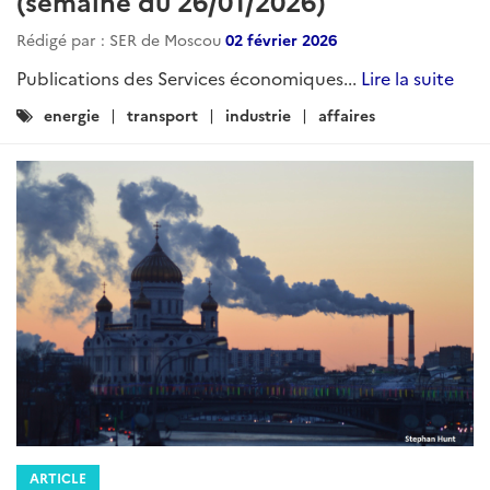
(semaine du 26/01/2026)
Rédigé par : SER de Moscou
02 février 2026
Publications des Services économiques...
Lire la suite
Catégories
energie
transport
industrie
affaires
:
ARTICLE