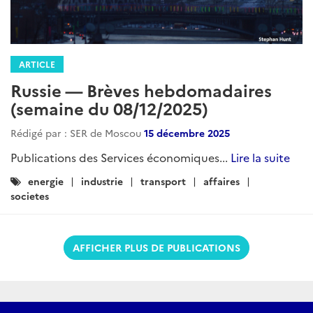
ARTICLE
Russie — Brèves hebdomadaires
(semaine du 08/12/2025)
Rédigé par : SER de Moscou
15 décembre 2025
Publications des Services économiques...
Lire la suite
Catégories
energie
industrie
transport
affaires
:
societes
AFFICHER PLUS DE PUBLICATIONS