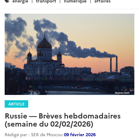
Catégories
energie
transport
numerique
affaires
:
ARTICLE
Russie — Brèves hebdomadaires
(semaine du 02/02/2026)
Rédigé par : SER de Moscou
09 février 2026