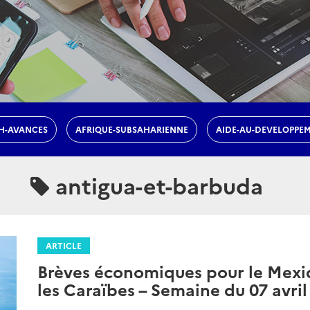
H-AVANCES
AFRIQUE-SUBSAHARIENNE
AIDE-AU-DEVELOPPE
antigua-et-barbuda
ARTICLE
Brèves économiques pour le Mexiq
les Caraïbes – Semaine du 07 avri