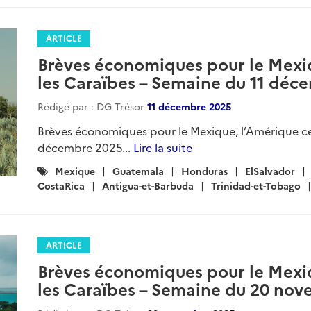
ARTICLE
Brèves économiques pour le Mexiq
les Caraïbes – Semaine du 11 déc
Rédigé par : DG Trésor
11 décembre 2025
Brèves économiques pour le Mexique, l’Amérique cen
décembre 2025...
Lire la suite
Catégories
Mexique
Guatemala
Honduras
ElSalvador
:
CostaRica
Antigua-et-Barbuda
Trinidad-et-Tobago
ARTICLE
Brèves économiques pour le Mexiq
les Caraïbes – Semaine du 20 no