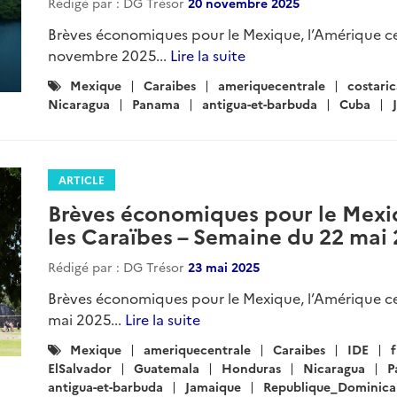
Rédigé par : DG Trésor
20 novembre 2025
Brèves économiques pour le Mexique, l’Amérique ce
novembre 2025...
Lire la suite
Catégories
Mexique
Caraibes
ameriquecentrale
costaric
:
Nicaragua
Panama
antigua-et-barbuda
Cuba
ARTICLE
Brèves économiques pour le Mexiq
les Caraïbes – Semaine du 22 mai
Rédigé par : DG Trésor
23 mai 2025
Brèves économiques pour le Mexique, l’Amérique ce
mai 2025...
Lire la suite
Catégories
Mexique
ameriquecentrale
Caraibes
IDE
:
ElSalvador
Guatemala
Honduras
Nicaragua
P
antigua-et-barbuda
Jamaique
Republique_Dominica