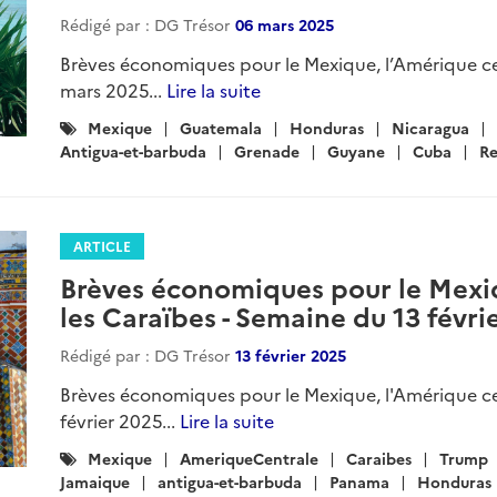
Rédigé par : DG Trésor
06 mars 2025
Brèves économiques pour le Mexique, l’Amérique ce
mars 2025...
Lire la suite
Catégories
Mexique
Guatemala
Honduras
Nicaragua
:
Antigua-et-barbuda
Grenade
Guyane
Cuba
Re
ARTICLE
Brèves économiques pour le Mexiq
les Caraïbes - Semaine du 13 févri
Rédigé par : DG Trésor
13 février 2025
Brèves économiques pour le Mexique, l'Amérique cen
février 2025...
Lire la suite
Catégories
Mexique
AmeriqueCentrale
Caraibes
Trump
:
Jamaique
antigua-et-barbuda
Panama
Honduras