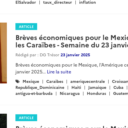
ElSalvador
taux_directeur
inflation
ARTICLE
Brèves économiques pour le Mexiq
les Caraïbes - Semaine du 23 janv
Rédigé par : DG Trésor
23 janvier 2025
Brèves économiques pour le Mexique, l'Amérique cen
janvier 2025...
Lire la suite
Catégories
Mexique
Caraibes
ameriquecentrale
Croissa
:
Republique_Dominicaine
Haiti
Jamaique
Cuba
antigua-et-barbuda
Nicaragua
Honduras
Guatem
ARTICLE