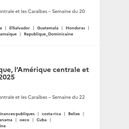
ntrale et les Caraïbes – Semaine du 20
a
ElSalvador
Guatemala
Honduras
Jamaique
Republique_Dominicaine
ue, l’Amérique centrale et
 2025
ntrale et les Caraïbes – Semaine du 22
finances-publiques
costa-rica
Belize
anama
oeco
Cuba
ine