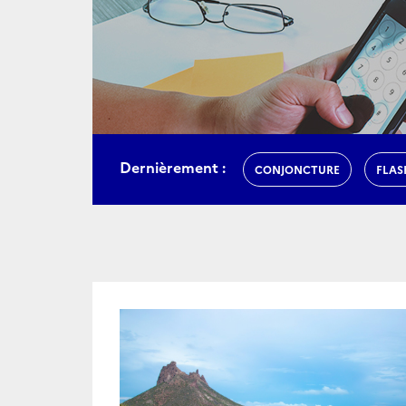
Dernièrement :
CONJONCTURE
FLAS