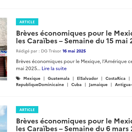
ARTICLE
Brèves économiques pour le Mexiq
les Caraïbes – Semaine du 15 mai
Rédigé par : DG Trésor
16 mai 2025
Brèves économiques pour le Mexique, l’Amérique ce
mai 2025...
Lire la suite
Catégories
Mexique
Guatemala
ElSalvador
CostaRica
:
RepubliqueDominicaine
Cuba
Jamaique
Antigua
ARTICLE
Brèves économiques pour le Mexiq
les Caraïbes – Semaine du 6 mars