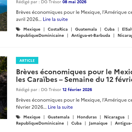
Rédigé par : DG Trésor
08 mai 2026
Brèves économiques pour le Mexique, l’Amérique ce
avril 2026...
Lire la suite
Catégories
Mexique
CostaRica
Guatemala
Cuba
ElSa
:
RepubliqueDominicaine
Antigua-et-Barbuda
Nicara
ARTICLE
Brèves économiques pour le Mexiq
les Caraïbes – Semaine du 12 févr
Rédigé par : DG Trésor
12 février 2026
Brèves économiques pour le Mexique, l’Amérique ce
février 2026...
Lire la suite
Catégories
Mexique
Guatemala
Honduras
Nicaragua
:
RepubliqueDominicaine
Cuba
Jamaique
Antigua