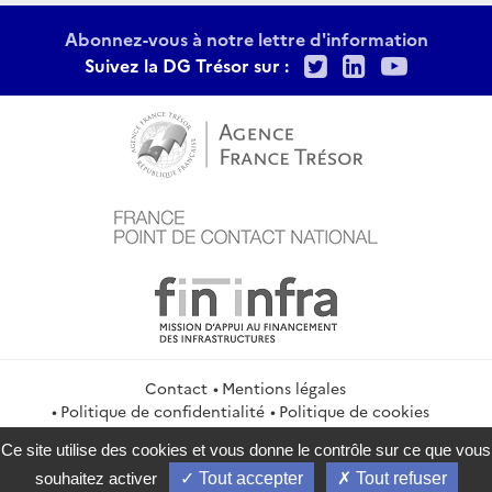
Abonnez-vous à notre lettre d'information
Twitter
LinkedIn
Youtu
Suivez la DG Trésor sur :
Contact
Mentions légales
Politique de confidentialité
Politique de cookies
Gestion des cookies
Flux RSS
Ce site utilise des cookies et vous donne le contrôle sur ce que vous
service-public.gouv.fr
legifrance.gouv.fr
info.gouv.fr
souhaitez activer
Tout accepter
Tout refuser