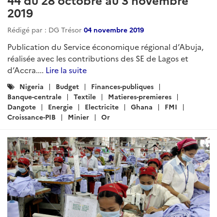
2019
Rédigé par : DG Trésor
04 novembre 2019
Publication du Service économique régional d’Abuja,
réalisée avec les contributions des SE de Lagos et
d’Accra....
Lire la suite
Catégories
Nigeria
Budget
Finances-publiques
:
Banque-centrale
Textile
Matieres-premieres
Dangote
Energie
Electricite
Ghana
FMI
Croissance-PIB
Minier
Or