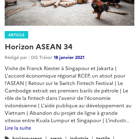
ARTICLE
Horizon ASEAN 34
Rédigé par : DG Trésor
18 janvier 2021
Visite de Franck Riester à Singapour et Jakarta |
L'accord économique régional RCEP, un atout pour
l'ASEAN | Retour sur le Switch Fintech Festival | Le
Cambodge extrait ses premiers barils de pétrole | Le
rôle de la fintech dans l'avenir de l'économie
indonésienne | L'aide publique au développement au
Vietnam | Abandon du projet de ligne à grande
vitesse entre Kuala Lumpur et Singapour | L'industr...
Lire la suite
Catégories
horizon-asean
asean
industrie
textile