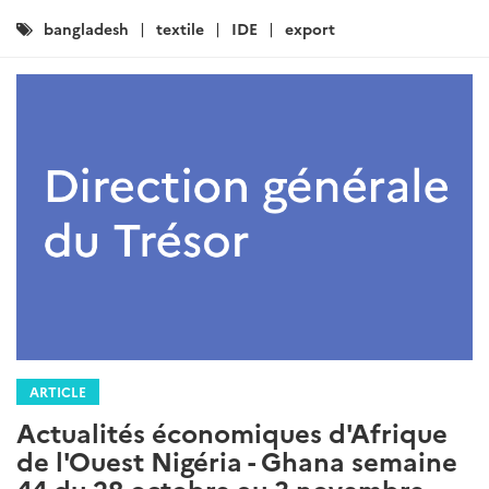
Catégories
bangladesh
textile
IDE
export
:
ARTICLE
Actualités économiques d'Afrique
de l'Ouest Nigéria - Ghana semaine
44 du 28 octobre au 3 novembre