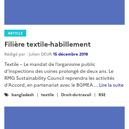
ARTICLE
Filière textile-habillement
Rédigé par : Julien DEUR
15 décembre 2019
Textile – Le mandat de l’organisme public
d’inspections des usines prolongé de deux ans. Le
RMG Sustainability Council reprendra les activités
d’Accord, en partenariat avec le BGMEA....
Lire la suite
Catégories
bangladesh
textile
Droit-du-travail
RSE
: