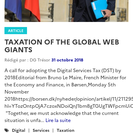
ARTICLE
TAXATION OF THE GLOBAL WEB
GIANTS
Rédigé par : DG Trésor
31 octobre 2018
A call for adopting the Digital Services Tax (DST) by
2018Editorial from Bruno Le Maire, French Minister for
the Economy and Finance, in Børsen,Monday 5th
November
2018https://borsen.dk/nyheder/opinion/artikel/11/211295
hl=YTozOntpOjA7czoxNDoiQnJ1bm8gTGUgTWFpcmUiO
"Together, we must acknowledge that the current
situation is unfa...
Lire la suite
Catégories
Digital
Services
Taxation