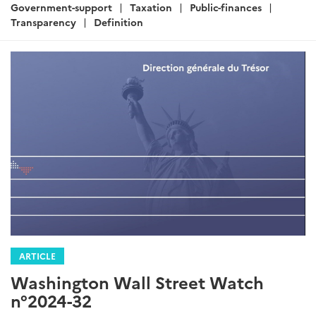
:
Government-support
Taxation
Public-finances
Transparency
Definition
ARTICLE
Washington Wall Street Watch
n°2024-32