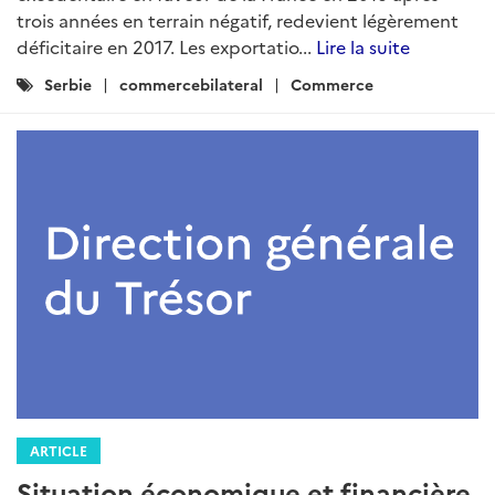
trois années en terrain négatif, redevient légèrement
déficitaire en 2017. Les exportatio...
Lire la suite
Catégories
Serbie
commercebilateral
Commerce
:
ARTICLE
Situation économique et financière