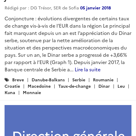
Rédigé par : DG Trésor, SER de Sofia
05 janvier 2018
Conjoncture : évolutions divergentes de certains taux
de change vis-à-vis de l’EUR dans la région Le principal
fait marquant depuis un an est l’appréciation du Dinar
serbe, soutenue par la nette amélioration de la
situation et des perspectives macroéconomiques du
pays. Sur un an, le Dinar serbe a progressé de +3,66%
par rapport à l’EUR (Graph 1). Depuis janvier 2017, la
Banque centrale de Serbie a...
Lire la suite
Catégories
Breve
Danube-Balkans
Serbie
Roumanie
:
Croatie
Macedoine
Taux-de-change
Dinar
Leu
Kuna
Monnaie