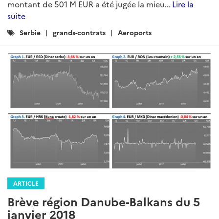
montant de 501 M EUR a été jugée la mieu...
Lire la
suite
Catégories
Serbie
grands-contrats
Aeroports
:
ARTICLE
Brève région Danube-Balkans du 5
janvier 2018