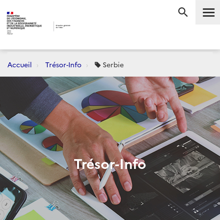
Me
RECHERC
Accueil
Trésor-Info
Serbie
Trésor-Info