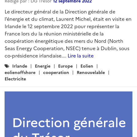
Rédigé par : DG Trésor
12 septembre 2022
Le directeur général de la Direction générale de
l’énergie et du climat, Laurent Michel, était en visite en
Irlande le 12 septembre 2022 pour représenter la
France lors du la réunion ministérielle de la
coopération énergétique des mers du Nord (North
Seas Energy Cooperation, NSEC) tenue à Dublin, sous
co-présidence irlandaise....
Lire la suite
Catégories
Irlande
Energie
Europe
Eolien
:
eolienoffshore
cooperation
Renouvelable
Electricite