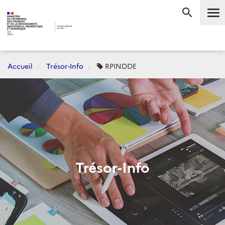
Me
RECHERC
Accueil
Trésor-Info
RPINDDE
Trésor-Info