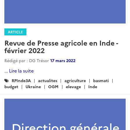
ARTICLE
Revue de Presse Agricole- INDE-
Octobre 2024
Rédigé par : DG Trésor
14 novembre 2024
Octobre 2024...
Lire la suite
Catégories
RPInde3A
Agriculture
Actualites
: