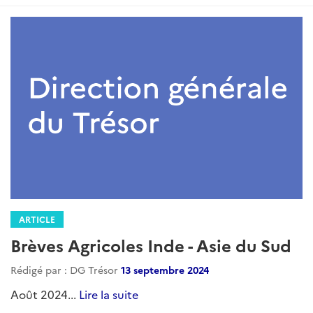
ARTICLE
Revue de Presse Agricole - Inde -
Mai 2025
Rédigé par : DG Trésor
23 juin 2025
/...
Lire la suite
Catégories
RPInde3A
Actualites
Agriculture