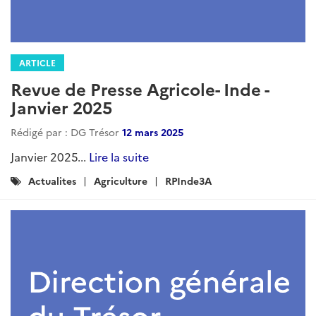
ARTICLE
Revue de presse agricole - Asie du
Sud - Octobre 2025
Rédigé par : DG Trésor
31 octobre 2025
x...
Lire la suite
Catégories
INDE
RPInde3A
: