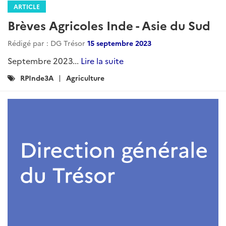
ARTICLE
Revue de Presse Agricole- Inde -
Janvier 2025
Rédigé par : DG Trésor
12 mars 2025
Janvier 2025...
Lire la suite
Catégories
Actualites
Agriculture
RPInde3A
: