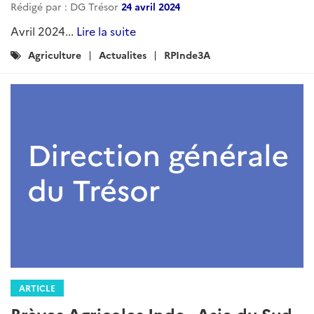
Mai 2025...
Lire la suite
Catégories
Actualites
Agriculture
RPInde3A
:
ARTICLE
Brèves Agricoles Inde - Asie du Sud