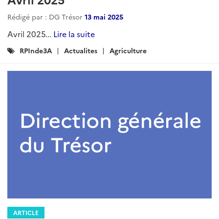
ARTICLE
Revue de presse agricole - Asie du
Sud - décembre 2025
Rédigé par : DG Trésor
19 janvier 2026
f...
Lire la suite
Catégories
RPInde3A
INDE
AGRICULTURE