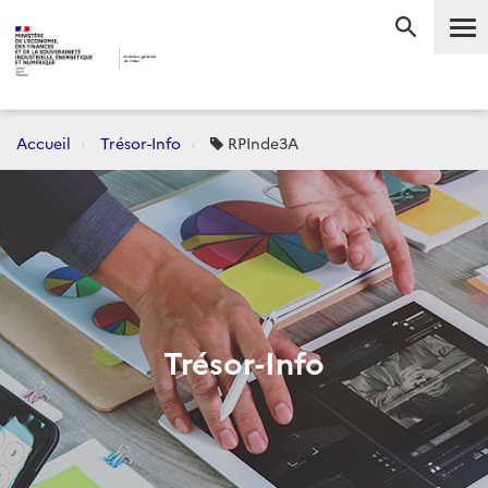
Accueil
Trésor-Info
RPInde3A
Trésor-Info
Dernièrement :
CONJONCTURE
FLASH-AVANCES