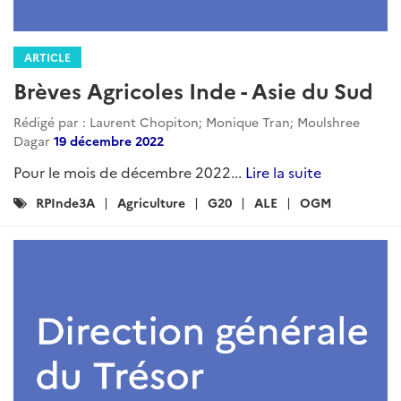
ARTICLE
Revue de Presse Agricole- INDE-
Novembre 2024
Rédigé par : DG Trésor
10 décembre 2024
Novembre 2024...
Lire la suite
Catégories
Agriculture
RPInde3A
Actualite
: