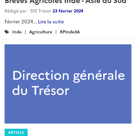
Rédigé par : DG Trésor
24 mars 2025
Mars 2025...
Lire la suite
Catégories
RPInde3A
Actualites
Agriculture
:
ARTICLE