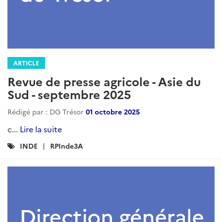
Revue de presse agricole - Asie du
Sud - mai 2026
Rédigé par : DG Trésor
11 juin 2026
dd...
Lire la suite
Catégories
RPInde3A
Agriculture
: