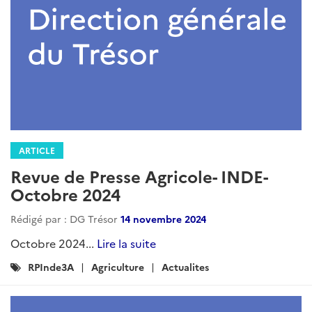
ARTICLE
Revue de Presse Agricole- Inde -
Juillet 2025
Rédigé par : DG Trésor
12 août 2025
Juillet 2025...
Lire la suite
Catégories
Agriculture
Actualites
RPInde3A
: