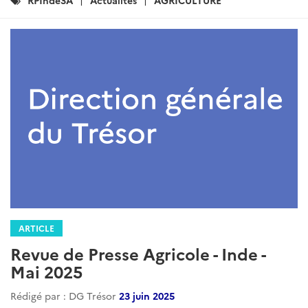
ARTICLE
Revue de presse agricole - Asie du
Sud - février 2026
Rédigé par : DG Trésor
07 avril 2026
x...
Lire la suite
Catégories
Inde
RPInde3A
Actualites
Agriculture
: