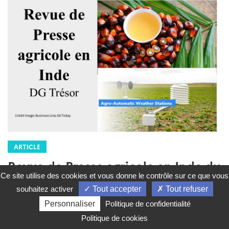
Catégories
Agriculture
Actualites
RPInde3A
:
ARTICLE
Ce site utilise des cookies et vous donne le contrôle sur ce que vous
Brèves Agricoles Inde - Asie du Sud
souhaitez activer
Tout accepter
Tout refuser
Personnaliser
Politique de confidentialité
Rédigé par : DG Trésor
23 février 2024
Politique de cookies