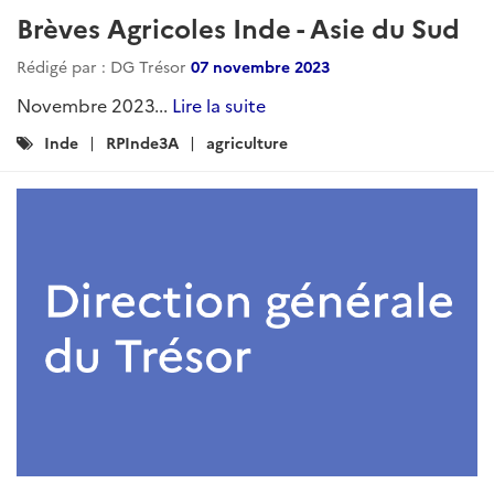
Revue de Presse Agricole- Inde -
Février 2025
Rédigé par : DG Trésor
12 mars 2025
Février 2025...
Lire la suite
Catégories
Actualites
Agriculture
RPInde3A
: