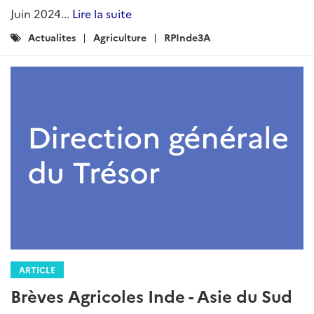
Catégories
RPInde3A
Actualites
Agriculture
:
ARTICLE
Brèves Agricoles Inde - Asie du Sud
Rédigé par : DG Trésor
13 mai 2025