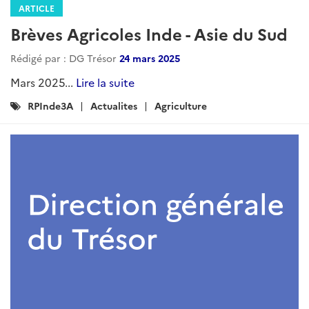
x...
Lire la suite
Catégories
AGRICULTURE
INDE
RPInde3A
:
ARTICLE
Brèves agricoles - Asie du Sud -
Septembre et Octobre 2025