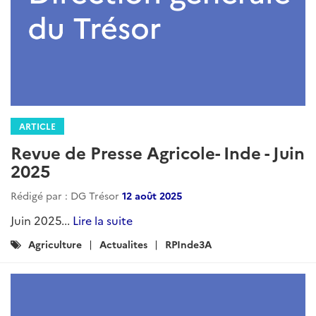
ARTICLE
Revue de presse agricole - Asie du
Sud - avril 2026
Rédigé par : DG Trésor
19 mai 2026
q...
Lire la suite
Catégories
RPInde3A
Actualites
Agriculture
: