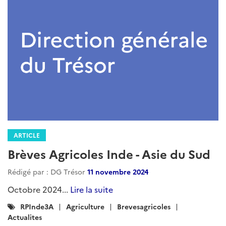
ARTICLE
Revue de Presse Agricole - Asie du
Sud - juin 2025
Rédigé par : DG Trésor
27 juin 2025
,...
Lire la suite
Catégories
RPInde3A
Actualites
AGRICULTURE
: