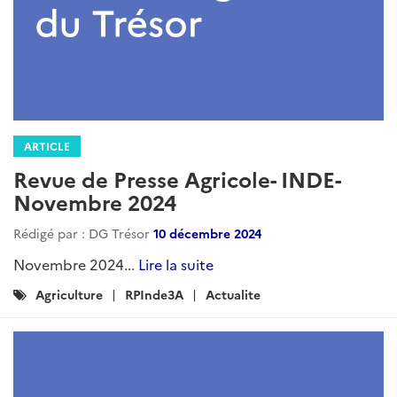
ARTICLE
Revue de Presse Agricole- Inde - Juin
2025
Rédigé par : DG Trésor
12 août 2025
Juin 2025...
Lire la suite
Catégories
Agriculture
Actualites
RPInde3A
: