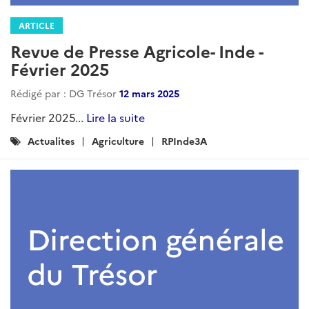
Rédigé par : DG Trésor
31 octobre 2025
x...
Lire la suite
Catégories
INDE
Pakistan
BANGLADESH
Nepal
:
SRI_LANKA
RPInde3A