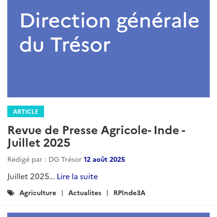
ARTICLE
Brèves agricoles - Asie du Sud - mars
et avril 2026
Rédigé par : DG Trésor
19 mai 2026
q...
Lire la suite
Catégories
RPInde3A
Agriculture
Actualites
: