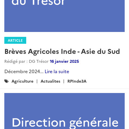
ARTICLE
Revue de presse agricole - Asie du
Sud - septembre 2025
Rédigé par : DG Trésor
01 octobre 2025
c...
Lire la suite
Catégories
INDE
RPInde3A
: