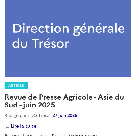
ARTICLE
Revue de presse agricole - Asie du
Sud - janvier 2026
Rédigé par : DG Trésor
07 avril 2026
x...
Lire la suite
Catégories
INDE
RPInde3A
Actualites
Agriculture
: