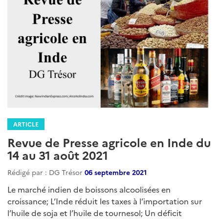
ARTICLE
Brèves Agricoles Inde - Asie du Sud
Rédigé par : DG Trésor
13 septembre 2024
Août 2024...
Lire la suite
Catégories
RPInde3A
Brevesagricoles
Actualites
:
Agriculture