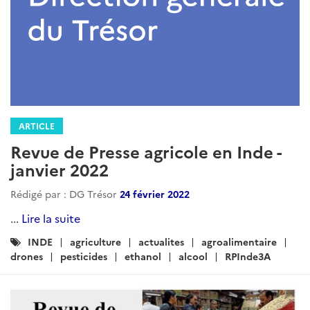
ARTICLE
Brèves Agricoles Inde - Asie du Sud
Rédigé par : DG Trésor
11 novembre 2024
Octobre 2024...
Lire la suite
Catégories
RPInde3A
Agriculture
Brevesagricoles
:
Actualites