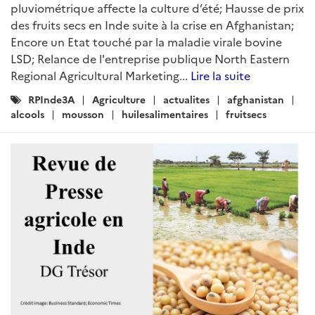
ARTICLE
Brèves Agricoles Inde - Asie du Sud
Rédigé par : DG Trésor
01 juillet 2024
Juin 2024...
Lire la suite
Catégories
Actualites
Agriculture
RPInde3A