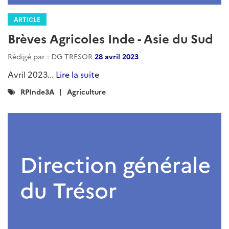
ARTICLE
Brèves Agricoles Inde - Asie du Sud
Rédigé par : DG Trésor
16 janvier 2025
Décembre 2024...
Lire la suite
Catégories
Agriculture
Actualites
RPInde3A
: