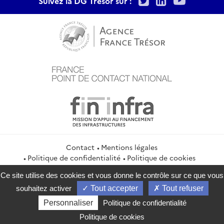
Suivez la DG Trésor sur :
Contact
Mentions légales
Politique de confidentialité
Politique de cookies
Gestion des cookies
Flux RSS
Ce site utilise des cookies et vous donne le contrôle sur ce que vous
service-public.gouv.fr
legifrance.gouv.fr
info.gouv.fr
souhaitez activer
Tout accepter
Tout refuser
data.gouv.fr
Personnaliser
Politique de confidentialité
2026 Direction générale du Trésor
Politique de cookies