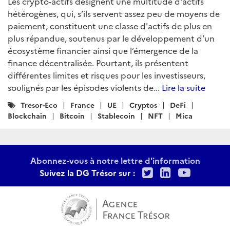
Les crypto-actifs désignent une multitude d'actifs
hétérogènes, qui, s’ils servent assez peu de moyens de
paiement, constituent une classe d'actifs de plus en
plus répandue, soutenus par le développement d’un
écosystème financier ainsi que l’émergence de la
finance décentralisée. Pourtant, ils présentent
différentes limites et risques pour les investisseurs,
soulignés par les épisodes violents de...
Lire la suite
Catégories
Tresor-Eco
France
UE
Cryptos
DeFi
:
Blockchain
Bitcoin
Stablecoin
NFT
Mica
Abonnez-vous à notre lettre d'information
Twitter
LinkedIn
Youtu
Suivez la DG Trésor sur :