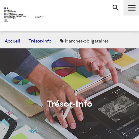
Me
RECHERC
Accueil
Trésor-Info
Marches-obligataires
Trésor-Info