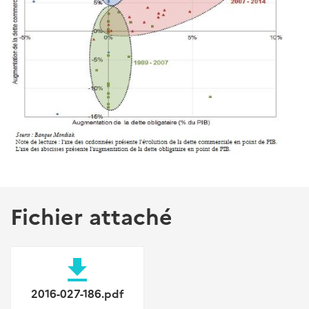
Fichier attaché
file_download
2016-027-186.pdf