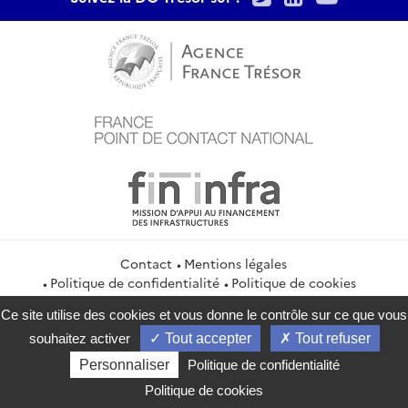
Contact
Mentions légales
Politique de confidentialité
Politique de cookies
Gestion des cookies
Flux RSS
Ce site utilise des cookies et vous donne le contrôle sur ce que vous
service-public.gouv.fr
legifrance.gouv.fr
info.gouv.fr
souhaitez activer
Tout accepter
Tout refuser
data.gouv.fr
Personnaliser
Politique de confidentialité
2026 Direction générale du Trésor
Politique de cookies