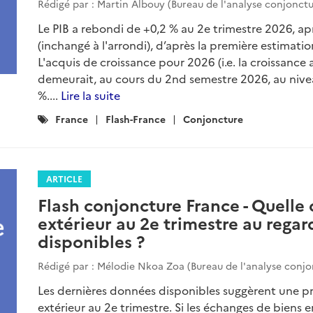
Rédigé par : Martin Albouy (Bureau de l'analyse conjonctu
Le PIB a rebondi de +0,2 % au 2e trimestre 2026, aprè
(inchangé à l'arrondi), d’après la première estimatio
L'acquis de croissance pour 2026 (i.e. la croissance 
demeurait, au cours du 2nd semestre 2026, au niveau
%....
Lire la suite
Catégories
France
Flash-France
Conjoncture
:
ARTICLE
Flash conjoncture France - Quell
extérieur au 2e trimestre au rega
disponibles ?
Rédigé par : Mélodie Nkoa Zoa (Bureau de l'analyse conjo
Les dernières données disponibles suggèrent une 
extérieur au 2e trimestre. Si les échanges de biens e