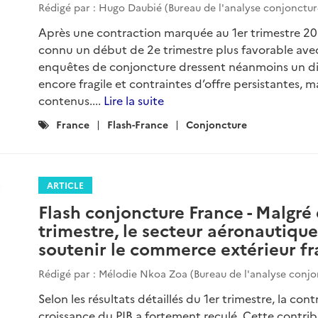
Rédigé par : Hugo Daubié (Bureau de l'analyse conjonctur
Après une contraction marquée au 1er trimestre 202
connu un début de 2e trimestre plus favorable avec
enquêtes de conjoncture dressent néanmoins un d
encore fragile et contraintes d’offre persistantes, 
contenus....
Lire la suite
Catégories
France
Flash-France
Conjoncture
:
ARTICLE
Flash conjoncture France - Malgré 
trimestre, le secteur aéronautiqu
soutenir le commerce extérieur fr
Rédigé par : Mélodie Nkoa Zoa (Bureau de l'analyse conjo
Selon les résultats détaillés du 1er trimestre, la co
croissance du PIB a fortement reculé. Cette contribu