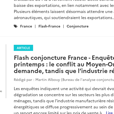
baisse des exportations, en lien notamment avec les
Plusieurs éléments laissent désormais attendre une 
aéronautiques, qui soutiendraient les exportations.
Catégories
France
Flash-France
Conjoncture
:
ARTICLE
Flash conjoncture France - Enquêt
printemps : le conflit au Moyen-Or
demande, tandis que l’industrie ré
Rédigé par : Martin Albouy (Bureau de l'analyse conjonctu
Les enquêtes indiquent une activité qui devrait évol
dégradation se concentre sur les secteurs les plus 
ménages, tandis que l'industrie manufacturière rési
énergétiques se diffuse progressivement au sein de
un report encore limité sur les prix de vente à...
Lire