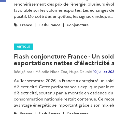
renchérissement des prix de l’énergie, plusieurs évo
favorable sur les volumes exportés. Les échanges d
positif. Du côté des enquêtes, les signaux indique...
Catégories
France
Flash-France
Conjoncture
:
ARTICLE
Flash conjoncture France - Un sold
exportations nettes d’électricité 
Rédigé par : Mélodie Nkoa Zoa, Hugo Daubié
10 juillet 20
Au 1er semestre 2026, la France a enregistré un sol
d’électricité. Cette performance s'explique par le 
d’électricité, soutenu par la montée en cadence du 
consommation nationale restait contenue. Ce recor
avantage énergétique important grâce à son mix éle
Catégories
France
Flash-France
Conjoncture