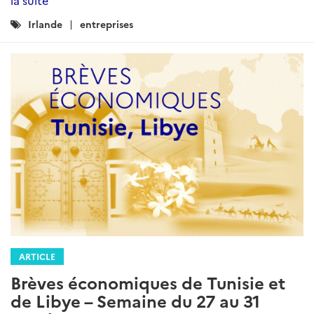
la suite
Catégories
Irlande
entreprises
:
ARTICLE
Brèves économiques de Tunisie et
de Libye – Semaine du 27 au 31