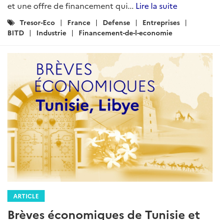
et une offre de financement qui...
Lire la suite
Catégories
Tresor-Eco
France
Defense
Entreprises
:
BITD
Industrie
Financement-de-l-economie
ARTICLE
Brèves économiques de Tunisie et