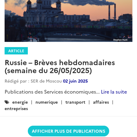
ARTICLE
Russie – Brèves hebdomadaires
(semaine du 26/05/2025)
Rédigé par : SER de Moscou
02 juin 2025
Publications des Services économiques...
Lire la suite
Catégories
energie
numerique
transport
affaires
:
entreprises
AFFICHER PLUS DE PUBLICATIONS