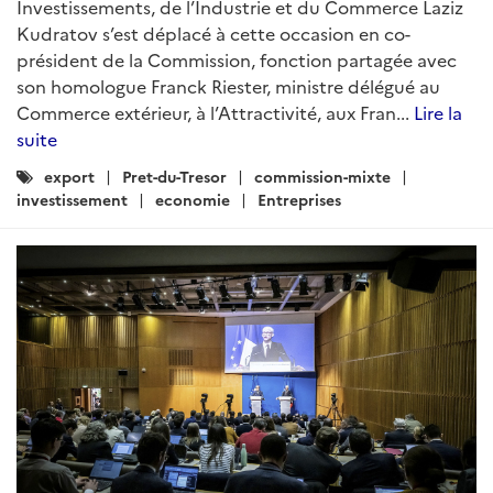
Investissements, de l’Industrie et du Commerce Laziz
Kudratov s’est déplacé à cette occasion en co-
président de la Commission, fonction partagée avec
son homologue Franck Riester, ministre délégué au
Commerce extérieur, à l’Attractivité, aux Fran...
Lire la
suite
Catégories
export
Pret-du-Tresor
commission-mixte
:
investissement
economie
Entreprises