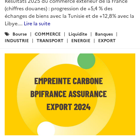
Résultats 2025 du commerce extérieur de la France
(chiffres douanes) : progression de +5,4 % des
échanges de biens avec la Tunisie et de +12,8% avec la
Libye....
Lire la suite
Catégories
Bourse
COMMERCE
Liquidite
Banques
:
INDUSTRIE
TRANSPORT
ENERGIE
EXPORT