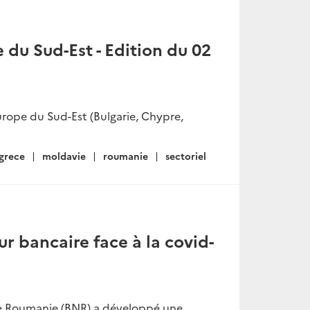
du Sud-Est - Edition du 02
rope du Sud-Est (Bulgarie, Chypre,
grece
moldavie
roumanie
sectoriel
ur bancaire face à la covid-
 de Roumanie (BNR) a développé une