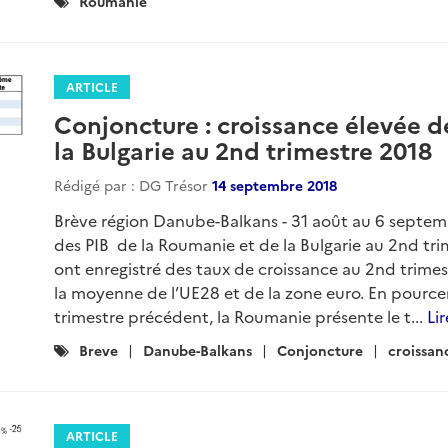
Catégories
Roumanie
:
ARTICLE
Conjoncture : croissance élevée d
la Bulgarie au 2nd trimestre 2018
Rédigé par : DG Trésor
14 septembre 2018
Brève région Danube-Balkans - 31 août au 6 septem
des PIB de la Roumanie et de la Bulgarie au 2nd tr
ont enregistré des taux de croissance au 2nd trimes
la moyenne de l’UE28 et de la zone euro. En pource
trimestre précédent, la Roumanie présente le t...
Lir
Catégories
Breve
Danube-Balkans
Conjoncture
croissan
:
ARTICLE