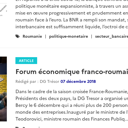
politique monétaire expansionniste, à travers un as
mise en œuvre progressivement et prudemment en c
roumain face à l’euro. La BNR a rempli son mandat, 
interbancaire est suffisamment liquide, l’octroi de cr
Catégories
Roumanie
politique-monetaire
secteur_bancair
:
ARTICLE
Forum économique franco-rouma
Rédigé par : DG Trésor
07 décembre 2018
Dans le cadre de la saison croisée France-Roumanie,
Présidents des deux pays, la DG Tresor a organisé
Bercy le 6 décembre qui a réuni plus de 200 personn
monde des entreprises.Inauguré par le ministre de 
Teodorovici, ministre roumain des Finances Publiq..