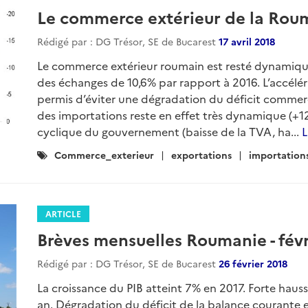
Le commerce extérieur de la Rou
Rédigé par : DG Trésor, SE de Bucarest
17 avril 2018
Le commerce extérieur roumain est resté dynamique
des échanges de 10,6% par rapport à 2016. L’accélér
permis d’éviter une dégradation du déficit commerci
des importations reste en effet très dynamique (+12
cyclique du gouvernement (baisse de la TVA, ha...
L
Catégories
Commerce_exterieur
exportations
importation
:
ARTICLE
Brèves mensuelles Roumanie - févr
Rédigé par : DG Trésor, SE de Bucarest
26 février 2018
La croissance du PIB atteint 7% en 2017. Forte hausse
an. Dégradation du déficit de la balance courante