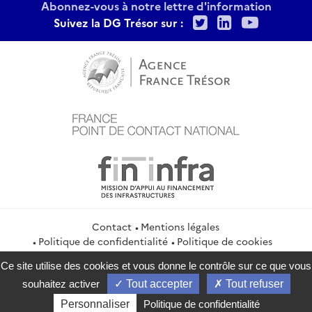
Abonnez-vous à notre lettre d'information
Twitter
LinkedIn
Youtu
Suivez la DG Trésor sur :
Contact
Mentions légales
Politique de confidentialité
Politique de cookies
Gestion des cookies
Flux RSS
Ce site utilise des cookies et vous donne le contrôle sur ce que vous
service-public.gouv.fr
legifrance.gouv.fr
info.gouv.fr
souhaitez activer
Tout accepter
Tout refuser
data.gouv.fr
Personnaliser
Politique de confidentialité