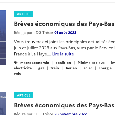
ARTICLE
Brèves économiques des Pays-Bas - 
Rédigé par : DG Trésor
01 août 2023
Vous trouverez ci-joint les principales actualités éc
juin et juillet 2023 aux Pays-Bas, vues par le Serv
France à La Haye....
Lire la suite
Catégories
macroeconomie
coalition
Minima-sociaux
im
:
electricite
gaz
train
Aerien
acier
Energie
velo
ARTICLE
Brèves économiques des Pays-Bas
Rédigé par : DG Trésor
23 novembre 2022