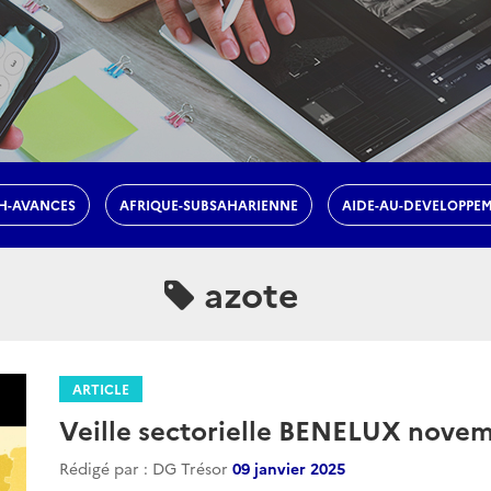
H-AVANCES
AFRIQUE-SUBSAHARIENNE
AIDE-AU-DEVELOPPE
azote
ARTICLE
Veille sectorielle BENELUX nove
Rédigé par : DG Trésor
09 janvier 2025