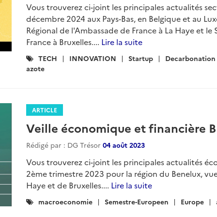
Vous trouverez ci-joint les principales actualités s
décembre 2024 aux Pays-Bas, en Belgique et au Lu
Régional de l'Ambassade de France à La Haye et l
France à Bruxelles....
Lire la suite
Catégories
TECH
INNOVATION
Startup
Decarbonation
:
azote
ARTICLE
Veille économique et financière 
Rédigé par : DG Trésor
04 août 2023
Vous trouverez ci-joint les principales actualités éc
2ème trimestre 2023 pour la région du Benelux, vue
Haye et de Bruxelles....
Lire la suite
Catégories
macroeconomie
Semestre-Europeen
Europe
: