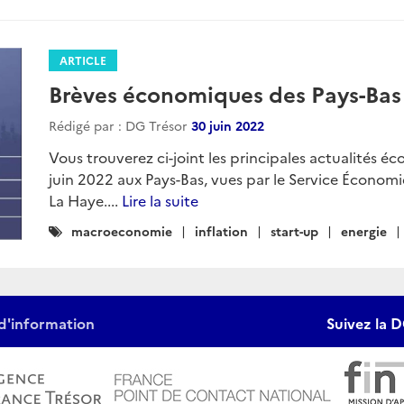
ARTICLE
Brèves économiques des Pays-Bas -
Rédigé par : DG Trésor
30 juin 2022
Vous trouverez ci-joint les principales actualités éc
juin 2022 aux Pays-Bas, vues par le Service Économ
La Haye....
Lire la suite
Catégories
macroeconomie
inflation
start-up
energie
:
d'information
Suivez la D