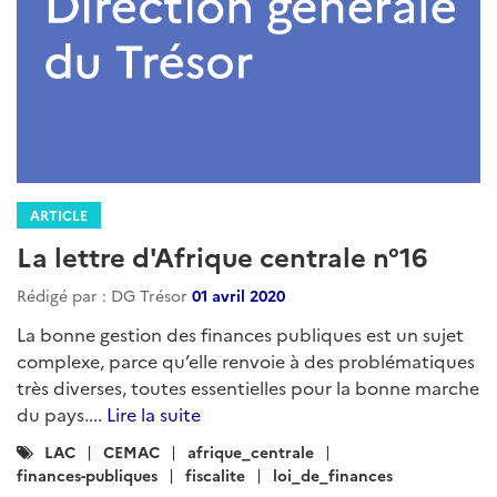
ARTICLE
La lettre d'Afrique centrale n°16
Rédigé par : DG Trésor
01 avril 2020
La bonne gestion des finances publiques est un sujet
complexe, parce qu’elle renvoie à des problématiques
très diverses, toutes essentielles pour la bonne marche
du pays....
Lire la suite
Catégories
LAC
CEMAC
afrique_centrale
:
finances-publiques
fiscalite
loi_de_finances