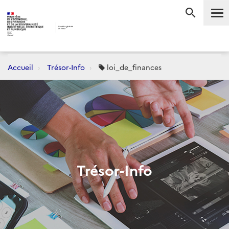
Me
RECHERC
Accueil
Trésor-Info
loi_de_finances
Trésor-Info