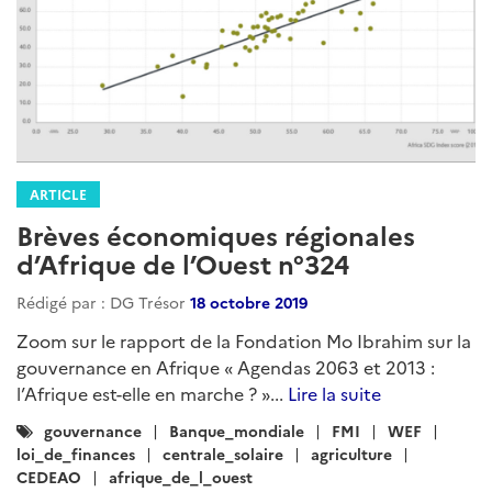
ARTICLE
Brèves économiques régionales
d’Afrique de l’Ouest n°324
Rédigé par : DG Trésor
18 octobre 2019
Zoom sur le rapport de la Fondation Mo Ibrahim sur la
gouvernance en Afrique « Agendas 2063 et 2013 :
l’Afrique est-elle en marche ? »...
Lire la suite
Catégories
gouvernance
Banque_mondiale
FMI
WEF
:
loi_de_finances
centrale_solaire
agriculture
CEDEAO
afrique_de_l_ouest