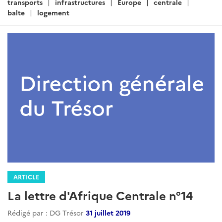
:
transports
infrastructures
Europe
centrale
balte
logement
ARTICLE
La lettre d'Afrique Centrale n°14
Rédigé par : DG Trésor
31 juillet 2019