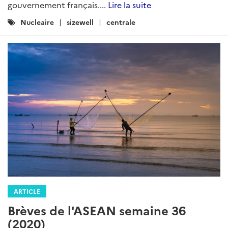
gouvernement français....
Lire la suite
Catégories
Nucleaire
sizewell
centrale
:
ARTICLE
Brèves de l'ASEAN semaine 36
(2020)