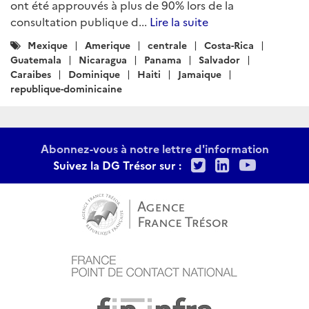
ont été approuvés à plus de 90% lors de la
consultation publique d...
Lire la suite
Catégories
Mexique
Amerique
centrale
Costa-Rica
:
Guatemala
Nicaragua
Panama
Salvador
Caraibes
Dominique
Haiti
Jamaique
republique-dominicaine
Abonnez-vous à notre lettre d'information
Twitter
LinkedIn
Youtu
Suivez la DG Trésor sur :