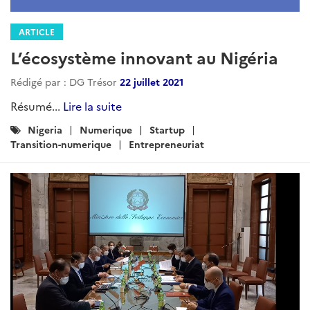
ARTICLE
L’écosystème innovant au Nigéria
Rédigé par : DG Trésor
22 juillet 2021
Résumé...
Lire la suite
Catégories
Nigeria
Numerique
Startup
:
Transition-numerique
Entrepreneuriat