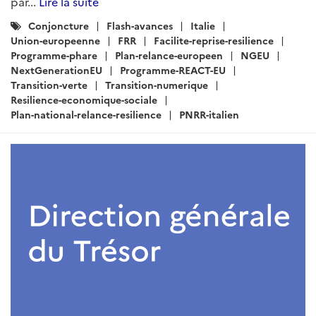
par...
Lire la suite
Catégories
Conjoncture
Flash-avances
Italie
:
Union-europeenne
FRR
Facilite-reprise-resilience
Programme-phare
Plan-relance-europeen
NGEU
NextGenerationEU
Programme-REACT-EU
Transition-verte
Transition-numerique
Resilience-economique-sociale
Plan-national-relance-resilience
PNRR-italien