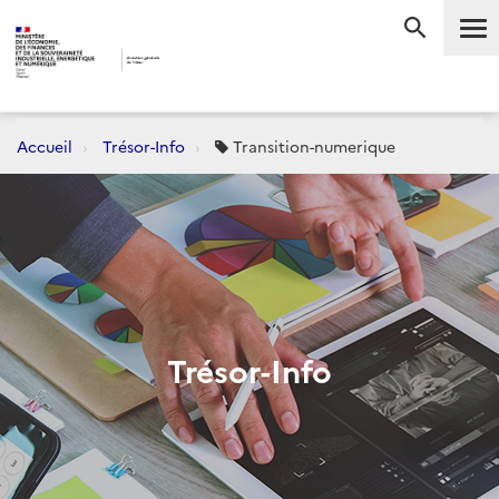
Me
RECHERC
Accueil
Trésor-Info
Transition-numerique
Trésor-Info