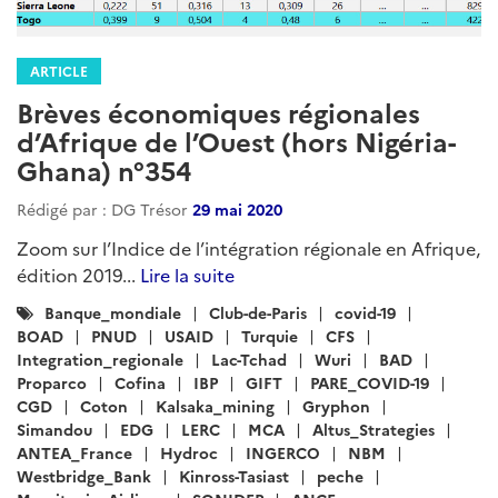
ARTICLE
Brèves économiques régionales
d’Afrique de l’Ouest (hors Nigéria-
Ghana) n°354
Rédigé par : DG Trésor
29 mai 2020
Zoom sur l’Indice de l’intégration régionale en Afrique,
édition 2019...
Lire la suite
Catégories
Banque_mondiale
Club-de-Paris
covid-19
:
BOAD
PNUD
USAID
Turquie
CFS
Integration_regionale
Lac-Tchad
Wuri
BAD
Proparco
Cofina
IBP
GIFT
PARE_COVID-19
CGD
Coton
Kalsaka_mining
Gryphon
Simandou
EDG
LERC
MCA
Altus_Strategies
ANTEA_France
Hydroc
INGERCO
NBM
Westbridge_Bank
Kinross-Tasiast
peche