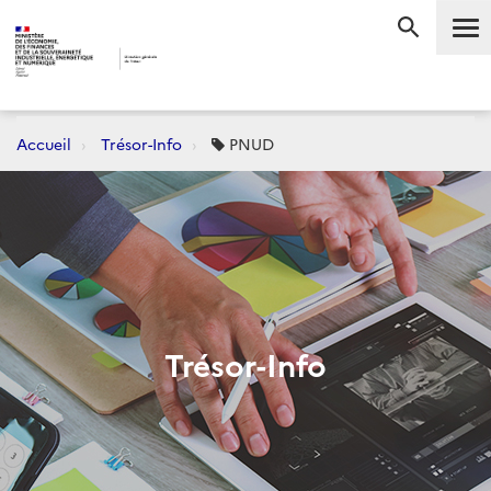
Me
RECHERC
Accueil
Trésor-Info
PNUD
Trésor-Info