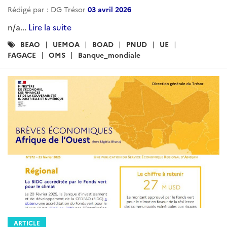
Rédigé par : DG Trésor
03 avril 2026
n/a...
Lire la suite
Catégories
BEAO
UEMOA
BOAD
PNUD
UE
:
FAGACE
OMS
Banque_mondiale
ARTICLE