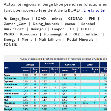
Actualité régionale : Serge Ekué prend ses fonctions en
tant que nouveau Président de la BOAD...
Lire la suite
Catégories
Serge_Ekue
BOAD
mines
CEDEAO
FMI
:
Zamani_Com
Doing_business
cacao
Sonabel
Burkina-Sat1
Boungou
Enapor
UE
CHEC
PNUD
Kouroussa
Hummingbird
GIZ
inflation
Energy
Morila
Mali_Lithium
Kodal_Minerals
FONSIS