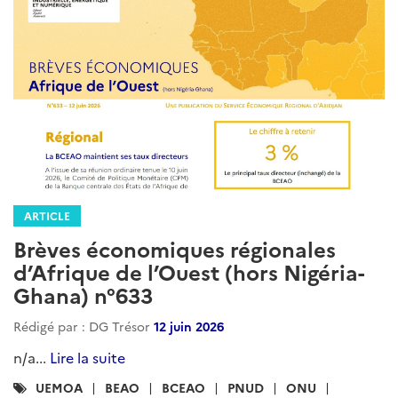
ARTICLE
Brèves économiques régionales
d’Afrique de l’Ouest (hors Nigéria-
Ghana) n°633
Rédigé par : DG Trésor
12 juin 2026
n/a...
Lire la suite
Catégories
UEMOA
BEAO
BCEAO
PNUD
ONU