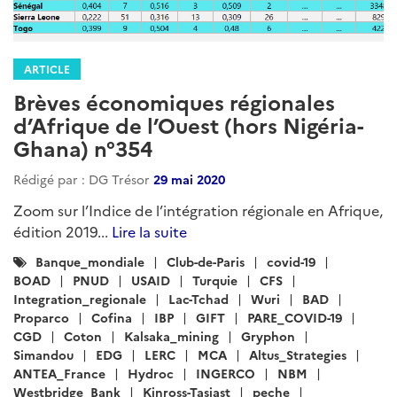
ARTICLE
Brèves économiques régionales
d’Afrique de l’Ouest (hors Nigéria-
Ghana) n°354
Rédigé par : DG Trésor
29 mai 2020
Zoom sur l’Indice de l’intégration régionale en Afrique,
édition 2019...
Lire la suite
Catégories
Banque_mondiale
Club-de-Paris
covid-19
:
BOAD
PNUD
USAID
Turquie
CFS
Integration_regionale
Lac-Tchad
Wuri
BAD
Proparco
Cofina
IBP
GIFT
PARE_COVID-19
CGD
Coton
Kalsaka_mining
Gryphon
Simandou
EDG
LERC
MCA
Altus_Strategies
ANTEA_France
Hydroc
INGERCO
NBM
Westbridge_Bank
Kinross-Tasiast
peche