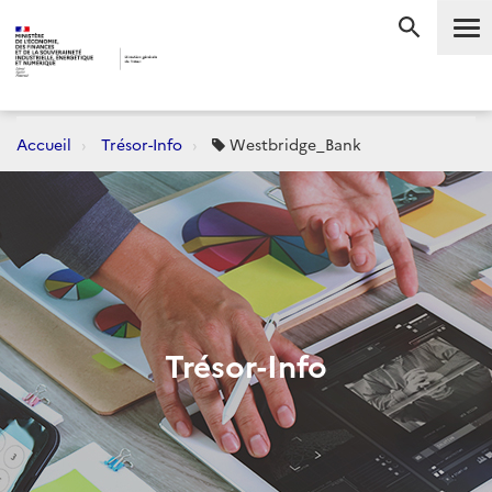
Me
RECHERC
Accueil
Trésor-Info
Westbridge_Bank
Trésor-Info