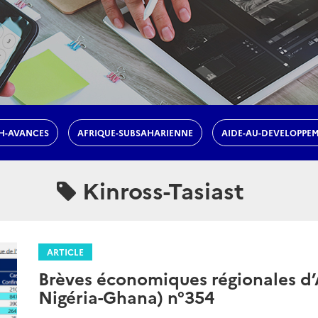
H-AVANCES
AFRIQUE-SUBSAHARIENNE
AIDE-AU-DEVELOPPE
Kinross-Tasiast
ARTICLE
Brèves économiques régionales d’A
Nigéria-Ghana) n°354