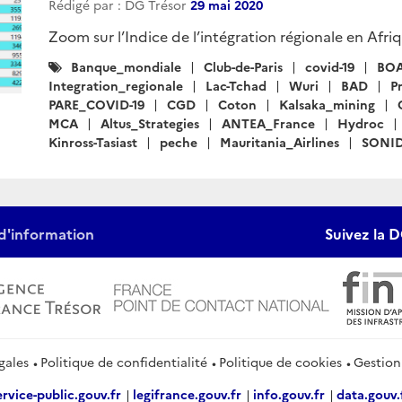
Rédigé par : DG Trésor
29 mai 2020
Zoom sur l’Indice de l’intégration régionale en Afriq
Catégories
Banque_mondiale
Club-de-Paris
covid-19
BO
:
Integration_regionale
Lac-Tchad
Wuri
BAD
P
PARE_COVID-19
CGD
Coton
Kalsaka_mining
MCA
Altus_Strategies
ANTEA_France
Hydroc
Kinross-Tasiast
peche
Mauritania_Airlines
SONI
d'information
Suivez la D
gales
Politique de confidentialité
Politique de cookies
Gestion
ervice-public.gouv.fr
legifrance.gouv.fr
info.gouv.fr
data.gouv.