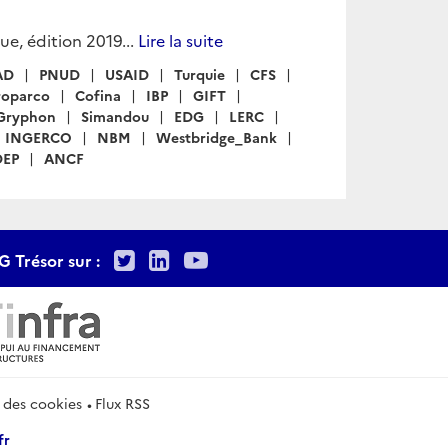
ue, édition 2019...
Lire la suite
AD
PNUD
USAID
Turquie
CFS
roparco
Cofina
IBP
GIFT
Gryphon
Simandou
EDG
LERC
INGERCO
NBM
Westbridge_Bank
DEP
ANCF
Twitter
LinkedIn
Youtube
G Trésor sur :
 des cookies
Flux RSS
fr