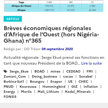
ARTICLE
Brèves économiques régionales
d’Afrique de l’Ouest (hors Nigéria-
Ghana) n°365
Rédigé par : DG Trésor
04 septembre 2020
Actualité régionale : Serge Ekué prend ses fonctions en
tant que nouveau Président de la BOAD...
Lire la suite
Catégories
Serge_Ekue
BOAD
mines
CEDEAO
FMI
:
Zamani_Com
Doing_business
cacao
Sonabel
Burkina-Sat1
Boungou
Enapor
UE
CHEC
PNUD
Kouroussa
Hummingbird
GIZ
inflation
Energy
Morila
Mali_Lithium
Kodal_Minerals
FONSIS