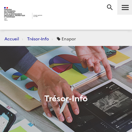
Me
RECHERC
Accueil
Trésor-Info
Enapor
Trésor-Info