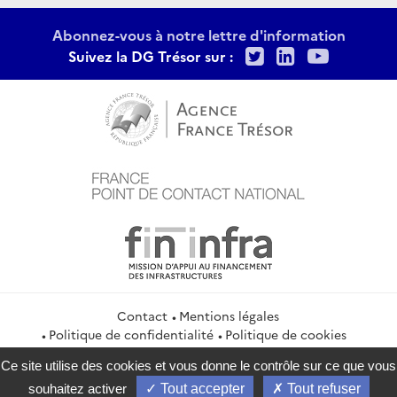
Abonnez-vous à notre lettre d'information
Twitter
LinkedIn
Youtu
Suivez la DG Trésor sur :
Contact
Mentions légales
Politique de confidentialité
Politique de cookies
Gestion des cookies
Flux RSS
Ce site utilise des cookies et vous donne le contrôle sur ce que vous
service-public.gouv.fr
legifrance.gouv.fr
info.gouv.fr
souhaitez activer
Tout accepter
Tout refuser