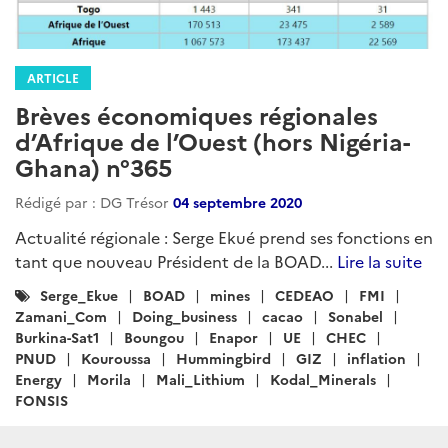
ARTICLE
Brèves économiques régionales
d’Afrique de l’Ouest (hors Nigéria-
Ghana) n°365
Rédigé par : DG Trésor
04 septembre 2020
Actualité régionale : Serge Ekué prend ses fonctions en
tant que nouveau Président de la BOAD...
Lire la suite
Catégories
Serge_Ekue
BOAD
mines
CEDEAO
FMI
:
Zamani_Com
Doing_business
cacao
Sonabel
Burkina-Sat1
Boungou
Enapor
UE
CHEC
PNUD
Kouroussa
Hummingbird
GIZ
inflation
Energy
Morila
Mali_Lithium
Kodal_Minerals
FONSIS