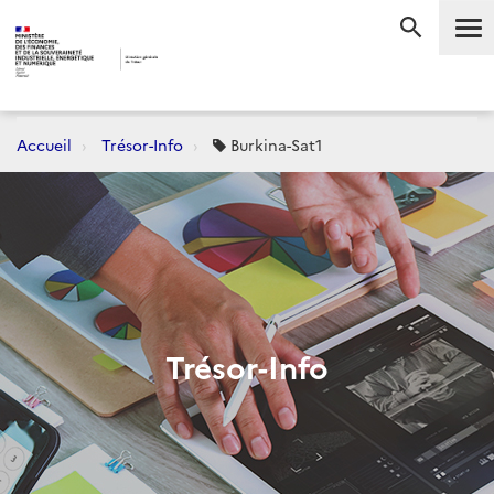
Me
RECHERC
Accueil
Trésor-Info
Burkina-Sat1
Trésor-Info