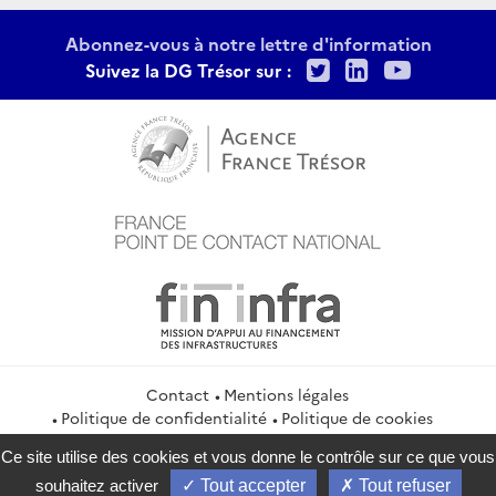
Abonnez-vous à notre lettre d'information
Twitter
LinkedIn
Youtu
Suivez la DG Trésor sur :
Contact
Mentions légales
Politique de confidentialité
Politique de cookies
Gestion des cookies
Flux RSS
Ce site utilise des cookies et vous donne le contrôle sur ce que vous
service-public.gouv.fr
legifrance.gouv.fr
info.gouv.fr
souhaitez activer
Tout accepter
Tout refuser