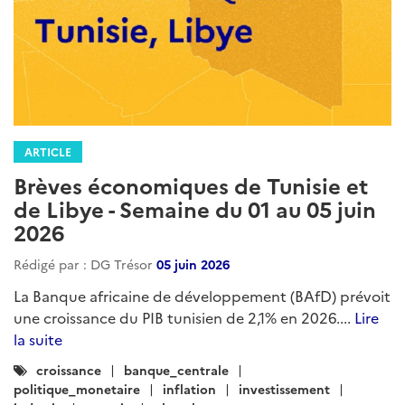
ARTICLE
Brèves économiques de Tunisie et
de Libye - Semaine du 01 au 05 juin
2026
Rédigé par : DG Trésor
05 juin 2026
La Banque africaine de développement (BAfD) prévoit
une croissance du PIB tunisien de 2,1% en 2026....
Lire
la suite
Catégories
croissance
banque_centrale
:
politique_monetaire
inflation
investissement