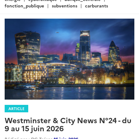
fonction_publique
subventions
carburants
ARTICLE
Westminster & City News N°24 - du
9 au 15 juin 2026
Rédigé par : DG Trésor
16 juin 2026