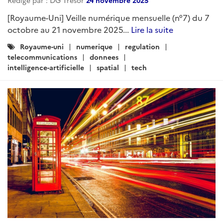
Rédigé par : DG Trésor
24 novembre 2025
[Royaume-Uni] Veille numérique mensuelle (n°7) du 7
octobre au 21 novembre 2025...
Lire la suite
Catégories
Royaume-uni
numerique
regulation
:
telecommunications
donnees
intelligence-artificielle
spatial
tech