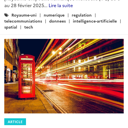
au 28 février 2025...
Lire la suite
Catégories
Royaume-uni
numerique
regulation
:
telecommuniations
donnees
intelligence-artificielle
spatial
tech
ARTICLE