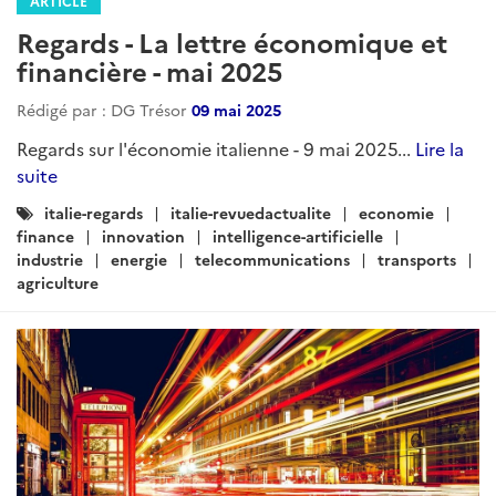
ARTICLE
Regards - La lettre économique et
financière - mai 2025
Rédigé par : DG Trésor
09 mai 2025
Regards sur l'économie italienne - 9 mai 2025...
Lire la
suite
Catégories
italie-regards
italie-revuedactualite
economie
:
finance
innovation
intelligence-artificielle
industrie
energie
telecommunications
transports
agriculture