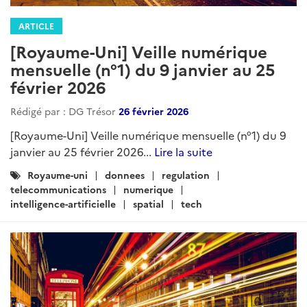
ARTICLE
[Royaume-Uni] Veille numérique
mensuelle (n°1) du 9 janvier au 25
février 2026
Rédigé par : DG Trésor
26 février 2026
[Royaume-Uni] Veille numérique mensuelle (n°1) du 9
janvier au 25 février 2026...
Lire la suite
Catégories
Royaume-uni
donnees
regulation
:
telecommunications
numerique
intelligence-artificielle
spatial
tech