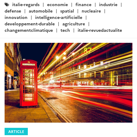
Catégories
italie-regards
economie
finance
industrie
:
defense
automobile
spatial
nucleaire
innovation
intelligence-artificielle
developpement-durable
agriculture
changementclimatique
tech
italie-revuedactualite
ARTICLE