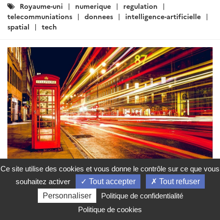
Catégories
Royaume-uni
numerique
regulation
:
telecommuniations
donnees
intelligence-artificielle
spatial
tech
Ce site utilise des cookies et vous donne le contrôle sur ce que vous
souhaitez activer
Tout accepter
Tout refuser
ARTICLE
Personnaliser
Politique de confidentialité
[Royaume-Uni] Veille numérique
Politique de cookies