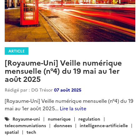
ARTICLE
[Royaume-Uni] Veille numérique
mensuelle (n°4) du 19 mai au 1er
août 2025
Rédigé par : DG Trésor
07 août 2025
[Royaume-Uni] Veille numérique mensuelle (n°4) du 19
mai au 1er août 2025...
Lire la suite
Catégories
Royaume-uni
numerique
regulation
:
telecommuniations
donnees
intelligence-artificielle
spatial
tech