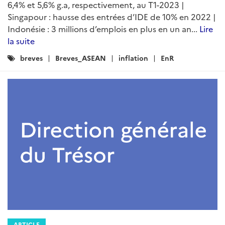
6,4% et 5,6% g.a, respectivement, au T1-2023 |
Singapour : hausse des entrées d’IDE de 10% en 2022 |
Indonésie : 3 millions d’emplois en plus en un an...
Lire
la suite
Catégories
breves
Breves_ASEAN
inflation
EnR
:
ARTICLE