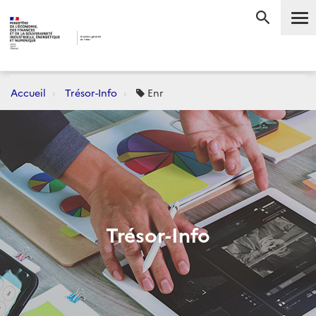
Me
RECHERC
Accueil
Trésor-Info
Enr
Trésor-Info