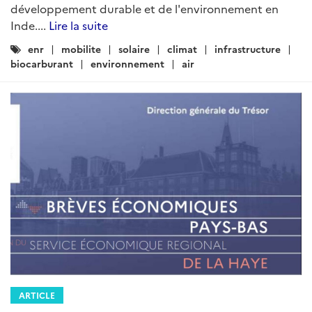
développement durable et de l'environnement en
Inde....
Lire la suite
Catégories
enr
mobilite
solaire
climat
infrastructure
:
biocarburant
environnement
air
ARTICLE