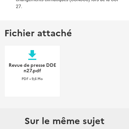
27.
Fichier attaché
file_download
Revue de presse DDE
n27.pdf
PDF • 9,6 Mo
Sur le même sujet