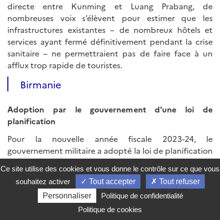
directe entre Kunming et Luang Prabang, de
nombreuses voix s’élèvent pour estimer que les
infrastructures existantes – de nombreux hôtels et
services ayant fermé définitivement pendant la crise
sanitaire – ne permettraient pas de faire face à un
afflux trop rapide de touristes.
Birmanie
Adoption par le gouvernement d’une loi de
planification
Pour la nouvelle année fiscale 2023-24, le
gouvernement militaire a adopté la loi de planification
nationale (« national planning law ») qui fixe les
Ce site utilise des cookies et vous donne le contrôle sur ce que vous
objectifs de croissance pour les 12 mois à venir. Ainsi,
souhaitez activer
Tout accepter
Tout refuser
d’après les prévisions des autorités, le PIB devrait
Personnaliser
Politique de confidentialité
progresser de 4,1%, soutenu notamment par le
développement des industries extractives (17,0%),
Politique de cookies