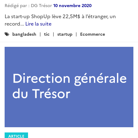
Rédigé par : DG Trésor
10 novembre 2020
La start-up ShopUp lève 22,5M$ à l’étranger, un
record...
Lire la suite
Catégories
bangladesh
tic
startup
Ecommerce
:
ARTICLE