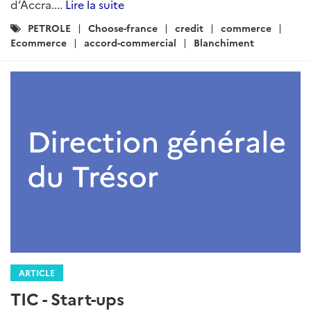
d’Accra....
Lire la suite
Catégories
PETROLE
Choose-france
credit
commerce
:
Ecommerce
accord-commercial
Blanchiment
ARTICLE
TIC - Start-ups