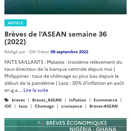
ARTICLE
Brèves de l'ASEAN semaine 36
(2022)
Rédigé par : DG Trésor
09 septembre 2022
FAITS SAILLANTS : Malaisie : troisième relèvement du
taux directeur de la banque centrale depuis mai |
Philippines : taux de chômage au plus bas depuis le
début de la pandémie | Laos : 30% d’inflation en août
en g.a....
Lire la suite
Catégories
breves
Breves_ASEAN
inflation
Ecommerce
:
IDE
taux
Chomage
croissance
Breves-ASEAN