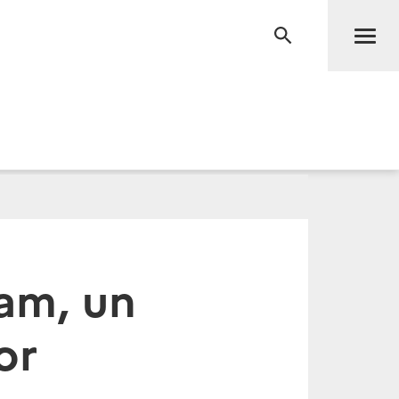
Men
RECHERCHE
am, un
or