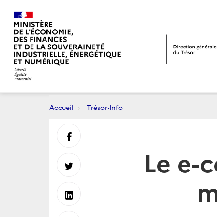
Accueil
Trésor-Info
Partager
Le e-
sur
Partager
m
Facebook
sur
Partager
Twitter