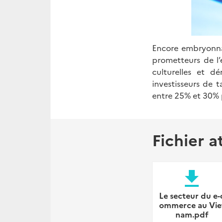
Encore embryonnai
prometteurs de l
culturelles et d
investisseurs de 
entre 25% et 30% 
Fichier a
file_download
Le secteur du e-
ommerce au Vie
nam.pdf