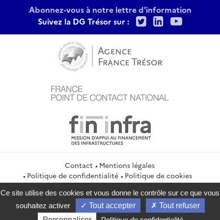
Abonnez-vous à notre lettre d'information
Twitter
LinkedIn
Youtu
Suivez la DG Trésor sur :
Contact
Mentions légales
Politique de confidentialité
Politique de cookies
Gestion des cookies
Flux RSS
Ce site utilise des cookies et vous donne le contrôle sur ce que vous
service-public.gouv.fr
legifrance.gouv.fr
info.gouv.fr
souhaitez activer
Tout accepter
Tout refuser
data.gouv.fr
Personnaliser
Politique de confidentialité