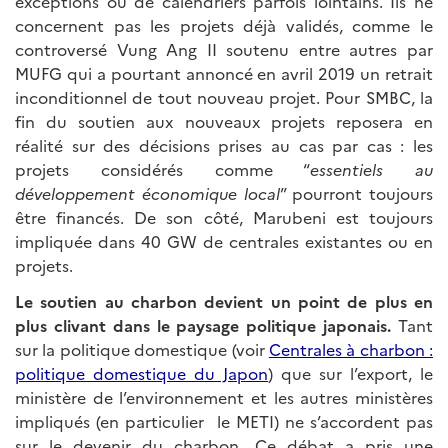
exceptions ou de calendriers parfois lointains. Ils ne
concernent pas les projets déjà validés, comme le
controversé Vung Ang II soutenu entre autres par
MUFG qui a pourtant annoncé en avril 2019 un retrait
inconditionnel de tout nouveau projet. Pour SMBC, la
fin du soutien aux nouveaux projets reposera en
réalité sur des décisions prises au cas par cas : les
projets considérés comme “
essentiels au
développement économique local
” pourront toujours
être financés. De son côté, Marubeni est toujours
impliquée dans 40 GW de centrales existantes ou en
projets.
Le soutien au charbon devient un point de plus en
plus clivant dans le paysage politique japonais.
Tant
sur la politique domestique (voir
Centrales à charbon :
politique domestique du Japon
) que sur l’export, le
ministère de l’environnement et les autres ministères
impliqués (en particulier le METI) ne s’accordent pas
sur le devenir du charbon. Ce débat a pris une