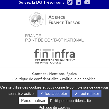
Twitter
LinkedIn
Youtu
Suivez la DG Trésor sur :
Contact
Mentions légales
Politique de confidentialité
Politique de cookies
Gestion des cookies
Flux RSS
Ce site utilise des cookies et vous donne le contrôle sur ce que vous
service-public.gouv.fr
legifrance.gouv.fr
info.gouv.fr
souhaitez activer
Tout accepter
Tout refuser
data.gouv.fr
Personnaliser
Politique de confidentialité
2026 Direction générale du Trésor
Politique de cookies