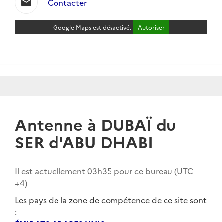
mail
Contacter
Google Maps est désactivé.
Autoriser
Antenne à DUBAÏ du
SER d'ABU DHABI
Il est actuellement
03h35
pour ce bureau (UTC
+4
)
Les pays de la zone de compétence de ce site sont
: