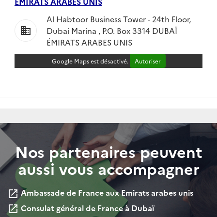
ÉMIRATS ARABES UNIS
Al Habtoor Business Tower - 24th Floor,
business
Dubai Marina , P.O. Box 3314 DUBAÏ
ÉMIRATS ARABES UNIS
Google Maps est désactivé.
Autoriser
Nos partenaires peuvent
aussi vous accompagner
Ambassade de France aux Emirats arabes unis
launch
Consulat général de France à Dubaï
launch