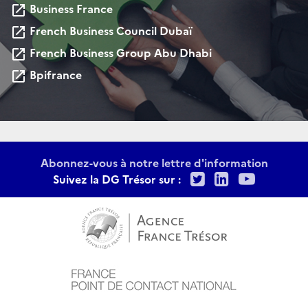
Business France
launch
French Business Council Dubaï
launch
French Business Group Abu Dhabi
launch
Bpifrance
launch
Abonnez-vous à notre lettre d'information
Twitter
LinkedIn
Youtu
Suivez la DG Trésor sur :