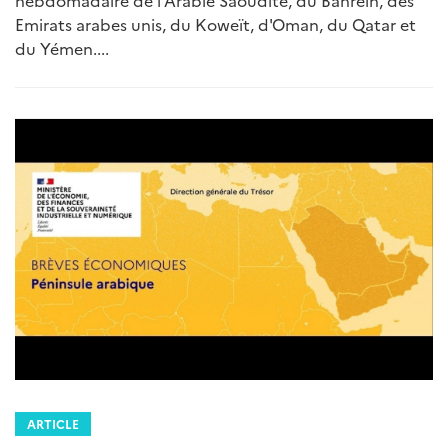
hebdomadaire de l'Arabie Saoudite, du Bahreïn, des
Emirats arabes unis, du Koweït, d'Oman, du Qatar et
du Yémen....
ARTICLE