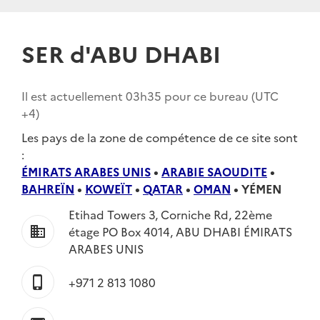
SER d'ABU DHABI
Il est actuellement
03h35
pour ce bureau (UTC
+4
)
Les pays de la zone de compétence de ce site sont
:
ÉMIRATS ARABES UNIS
•
ARABIE SAOUDITE
•
BAHREÏN
•
KOWEÏT
•
QATAR
•
OMAN
•
YÉMEN
Etihad Towers 3, Corniche Rd, 22ème
business
étage PO Box 4014, ABU DHABI ÉMIRATS
ARABES UNIS
phone_iphone
+971 2 813 1080