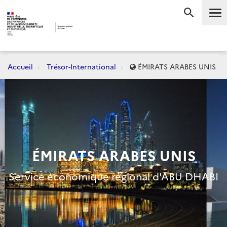
Me
RECHERC
Accueil
Trésor-International
ÉMIRATS ARABES UNIS
ÉMIRATS ARABES UNIS
Service économique régional d'ABU DHABI