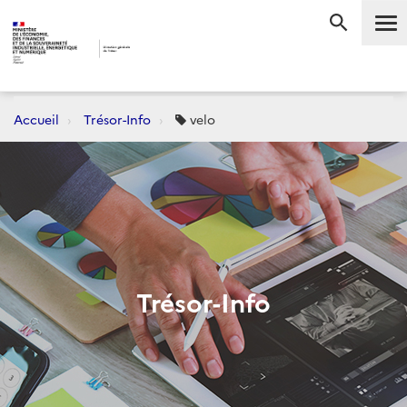
Me
RECHERC
Accueil
Trésor-Info
velo
Trésor-Info