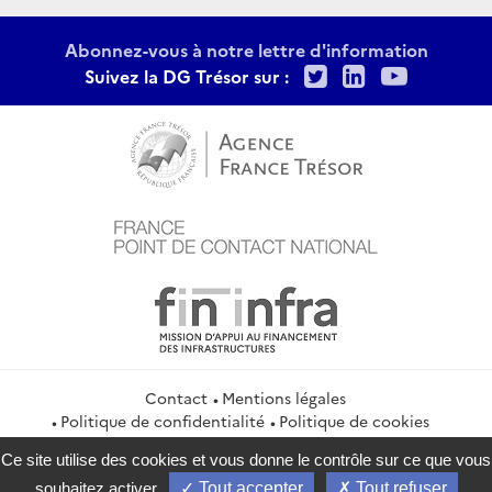
Abonnez-vous à notre lettre d'information
Twitter
LinkedIn
Youtu
Suivez la DG Trésor sur :
Contact
Mentions légales
Politique de confidentialité
Politique de cookies
Gestion des cookies
Flux RSS
Ce site utilise des cookies et vous donne le contrôle sur ce que vous
service-public.gouv.fr
legifrance.gouv.fr
info.gouv.fr
souhaitez activer
Tout accepter
Tout refuser