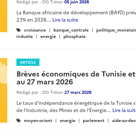
Rédigé par : DG Trésor
05 juin 2026
La Banque africaine de développement (BAfD) prévo
2,1% en 2026....
Lire la suite
Catégories
croissance
banque_centrale
politique_monetai
:
industie
energie
phosphate
ARTICLE
Brèves économiques de Tunisie et
au 27 mars 2026
Rédigé par : DG Trésor
27 mars 2026
Le taux d'indépendance énergétique de la Tunisie s
de l'Industrie, des Mines et de l'Énergie....
Lire la sui
Catégories
moyen-orient
energie
parlement
aide-au-de
: