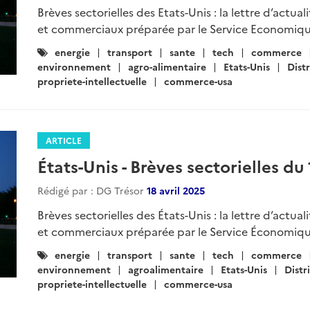
Brèves sectorielles des Etats-Unis : la lettre d’actua
et commerciaux préparée par le Service Economiqu
Catégories
energie
transport
sante
tech
commerce
:
environnement
agro-alimentaire
Etats-Unis
Dist
propriete-intellectuelle
commerce-usa
ARTICLE
États-Unis - Brèves sectorielles du 
Rédigé par : DG Trésor
18 avril 2025
Brèves sectorielles des États-Unis : la lettre d’actua
et commerciaux préparée par le Service Économiqu
Catégories
energie
transport
sante
tech
commerce
:
environnement
agroalimentaire
Etats-Unis
Distr
propriete-intellectuelle
commerce-usa