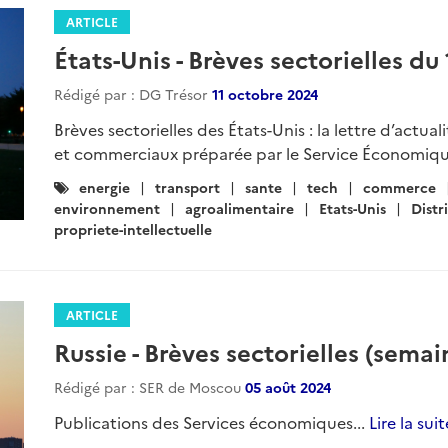
ARTICLE
États-Unis - Brèves sectorielles du
Rédigé par : DG Trésor
11 octobre 2024
Brèves sectorielles des États-Unis : la lettre d’actua
et commerciaux préparée par le Service Économiqu
Catégories
energie
transport
sante
tech
commerce
:
environnement
agroalimentaire
Etats-Unis
Distr
propriete-intellectuelle
ARTICLE
Russie - Brèves sectorielles (sema
Rédigé par : SER de Moscou
05 août 2024
Publications des Services économiques...
Lire la suit