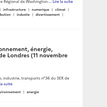
e Régional de Washington....
Lire la suite
infrastructure
numerique
climat
ibution
industie
divertissement
ronnement, énergie,
 de Londres (11 novembre
, industrie, transports n°36 du SER de
la suite
vironnement
energie