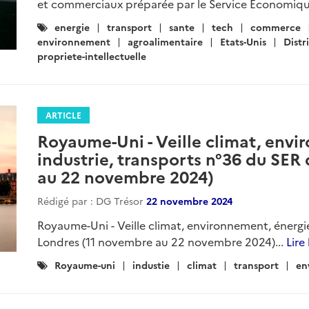
et commerciaux préparée par le Service Economiqu
Catégories
energie
transport
sante
tech
commerce
:
environnement
agroalimentaire
Etats-Unis
Distr
propriete-intellectuelle
ARTICLE
Royaume-Uni - Veille climat, envi
industrie, transports n°36 du SER
au 22 novembre 2024)
Rédigé par : DG Trésor
22 novembre 2024
Royaume-Uni - Veille climat, environnement, énergie
Londres (11 novembre au 22 novembre 2024)...
Lire 
Catégories
Royaume-uni
industie
climat
transport
en
: