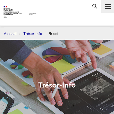
Me
RECHERC
Accueil
Trésor-Info
cei
Trésor-Info